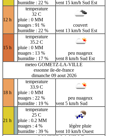
humidite : 22 %
vent 15 km/h Sud Est
temperature
32 C
12 h
pluie : 0 MM
nuages : 91 %
couvert
humidite : 22 %
vent 13 km/h Sud Est
temperature
35.2 C
15 h
pluie : 0 MM
nuages : 13 %
peu nuageux
humidite : 17 %
vent 8 km/h Sud Est
meteo GOMETZ-LA-VILLE
essonne ile-de-france
dimanche 09 aout 2026
temperature
33.9 C
18 h
pluie : 0 MM
nuages : 22 %
peu nuageux
humidite : 19 %
vent 5 km/h Sud
temperature
25 C
21 h
pluie : 0.2 MM
nuages : 4 %
légère pluie
humidite : 39 %
vent 10 km/h Ouest