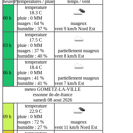
heure
P
temperatures / pluie
temps / vent
temperature
18.3 C
00 h
pluie : 0 MM
nuages : 64 %
nuageux
humidite : 37 %
vent 9 km/h Nord Est
temperature
17.5 C
03 h
pluie : 0 MM
nuages : 37 %
partiellement nuageux
humidite : 40 %
vent 8 km/h Est
temperature
18.4 C
06 h
pluie : 0 MM
nuages : 41 %
partiellement nuageux
humidite : 41 %
vent 7 km/h Est
meteo GOMETZ-LA-VILLE
essonne ile-de-france
samedi 08 aout 2026
temperature
22.9 C
09 h
pluie : 0 MM
nuages : 72 %
nuageux
humidite : 27 %
vent 11 km/h Nord Est