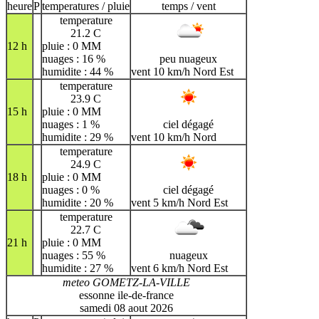
heure
P
temperatures / pluie
temps / vent
temperature
21.2 C
12 h
pluie : 0 MM
nuages : 16 %
peu nuageux
humidite : 44 %
vent 10 km/h Nord Est
temperature
23.9 C
15 h
pluie : 0 MM
nuages : 1 %
ciel dégagé
humidite : 29 %
vent 10 km/h Nord
temperature
24.9 C
18 h
pluie : 0 MM
nuages : 0 %
ciel dégagé
humidite : 20 %
vent 5 km/h Nord Est
temperature
22.7 C
21 h
pluie : 0 MM
nuages : 55 %
nuageux
humidite : 27 %
vent 6 km/h Nord Est
meteo GOMETZ-LA-VILLE
essonne ile-de-france
samedi 08 aout 2026