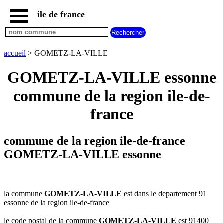
ile de france
accueil
paris
communes
accueil
> GOMETZ-LA-VILLE
essonne
GOMETZ-LA-VILLE essonne
communes
hauts
commune de la region ile-de-
de
seine
france
communes
seine
et
commune de la region ile-de-france
marne
GOMETZ-LA-VILLE essonne
communes
seine
saint
denis
la commune
GOMETZ-LA-VILLE
est dans le departement 91
communes
essonne de la region ile-de-france
val
d
le code postal de la commune
GOMETZ-LA-VILLE
est 91400
oise