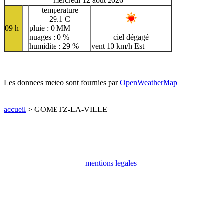
mercredi 12 aout 2026
temperature
29.1 C
09 h
pluie : 0 MM
nuages : 0 %
ciel dégagé
humidite : 29 %
vent 10 km/h Est
Les donnees meteo sont fournies par
OpenWeatherMap
accueil
> GOMETZ-LA-VILLE
mentions legales