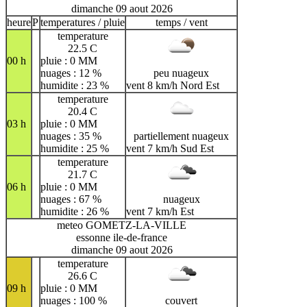
dimanche 09 aout 2026
heure
P
temperatures / pluie
temps / vent
temperature
22.5 C
00 h
pluie : 0 MM
nuages : 12 %
peu nuageux
humidite : 23 %
vent 8 km/h Nord Est
temperature
20.4 C
03 h
pluie : 0 MM
nuages : 35 %
partiellement nuageux
humidite : 25 %
vent 7 km/h Sud Est
temperature
21.7 C
06 h
pluie : 0 MM
nuages : 67 %
nuageux
humidite : 26 %
vent 7 km/h Est
meteo GOMETZ-LA-VILLE
essonne ile-de-france
dimanche 09 aout 2026
temperature
26.6 C
09 h
pluie : 0 MM
nuages : 100 %
couvert