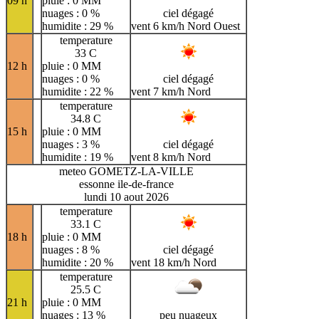
09 h
pluie : 0 MM
nuages : 0 %
ciel dégagé
humidite : 29 %
vent 6 km/h Nord Ouest
temperature
33 C
12 h
pluie : 0 MM
nuages : 0 %
ciel dégagé
humidite : 22 %
vent 7 km/h Nord
temperature
34.8 C
15 h
pluie : 0 MM
nuages : 3 %
ciel dégagé
humidite : 19 %
vent 8 km/h Nord
meteo GOMETZ-LA-VILLE
essonne ile-de-france
lundi 10 aout 2026
temperature
33.1 C
18 h
pluie : 0 MM
nuages : 8 %
ciel dégagé
humidite : 20 %
vent 18 km/h Nord
temperature
25.5 C
21 h
pluie : 0 MM
nuages : 13 %
peu nuageux