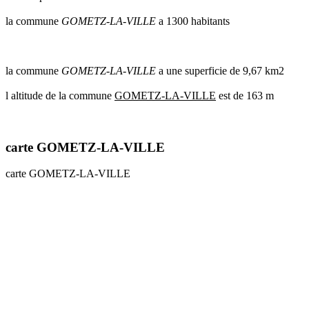
communes
la commune
GOMETZ-LA-VILLE
a 1300 habitants
val
de
marne
communes
la commune
GOMETZ-LA-VILLE
a une superficie de 9,67 km2
yvelines
l altitude de la commune
GOMETZ-LA-VILLE
est de 163 m
radar
pluie
carte GOMETZ-LA-VILLE
carte GOMETZ-LA-VILLE