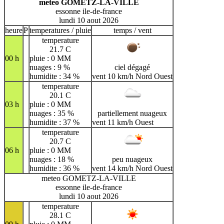
meteo GOMETZ-LA-VILLE
essonne ile-de-france
lundi 10 aout 2026
heure
P
temperatures / pluie
temps / vent
temperature
21.7 C
00 h
pluie : 0 MM
nuages : 9 %
ciel dégagé
humidite : 34 %
vent 10 km/h Nord Ouest
temperature
20.1 C
03 h
pluie : 0 MM
nuages : 35 %
partiellement nuageux
humidite : 37 %
vent 11 km/h Ouest
temperature
20.7 C
06 h
pluie : 0 MM
nuages : 18 %
peu nuageux
humidite : 36 %
vent 14 km/h Nord Ouest
meteo GOMETZ-LA-VILLE
essonne ile-de-france
lundi 10 aout 2026
temperature
28.1 C