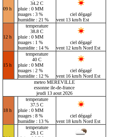
34.2 C
09 h
pluie : 0 MM
nuages : 3 %
ciel dégagé
humidite : 21 %
vent 13 km/h Est
temperature
38.8 C
12 h
pluie : 0 MM
nuages : 1 %
ciel dégagé
humidite : 14 %
vent 12 km/h Nord Est
temperature
40 C
15 h
pluie : 0 MM
nuages : 2 %
ciel dégagé
humidite : 12 %
vent 16 km/h Nord Est
meteo MEREVILLE
essonne ile-de-france
jeudi 13 aout 2026
temperature
37.5 C
18 h
pluie : 0 MM
nuages : 8 %
ciel dégagé
humidite : 13 %
vent 18 km/h Nord Est
temperature
29.1 C