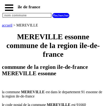
ile de france
accueil
paris
communes
accueil
> MEREVILLE
essonne
MEREVILLE essonne
communes
hauts
commune de la region ile-de-
de
seine
france
communes
seine
et
commune de la region ile-de-france
marne
MEREVILLE essonne
communes
seine
saint
denis
la commune
MEREVILLE
est dans le departement 91 essonne de
communes
la region ile-de-france
val
d
le code postal de la commune
MEREVILLE
est 91660
oise