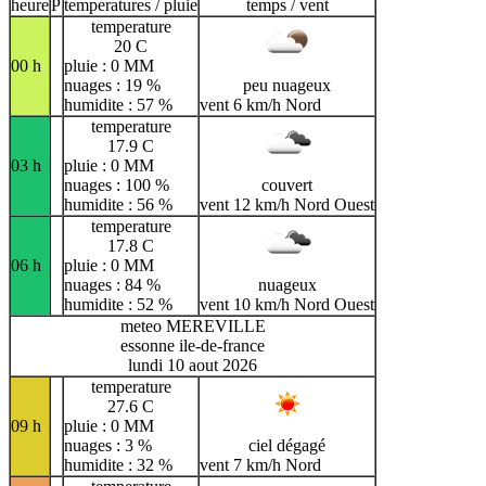
heure
P
temperatures / pluie
temps / vent
temperature
20 C
00 h
pluie : 0 MM
nuages : 19 %
peu nuageux
humidite : 57 %
vent 6 km/h Nord
temperature
17.9 C
03 h
pluie : 0 MM
nuages : 100 %
couvert
humidite : 56 %
vent 12 km/h Nord Ouest
temperature
17.8 C
06 h
pluie : 0 MM
nuages : 84 %
nuageux
humidite : 52 %
vent 10 km/h Nord Ouest
meteo MEREVILLE
essonne ile-de-france
lundi 10 aout 2026
temperature
27.6 C
09 h
pluie : 0 MM
nuages : 3 %
ciel dégagé
humidite : 32 %
vent 7 km/h Nord