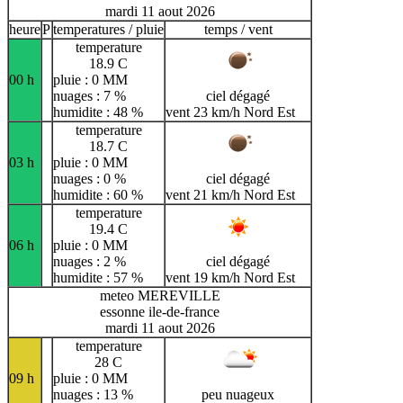
mardi 11 aout 2026
heure
P
temperatures / pluie
temps / vent
temperature
18.9 C
00 h
pluie : 0 MM
nuages : 7 %
ciel dégagé
humidite : 48 %
vent 23 km/h Nord Est
temperature
18.7 C
03 h
pluie : 0 MM
nuages : 0 %
ciel dégagé
humidite : 60 %
vent 21 km/h Nord Est
temperature
19.4 C
06 h
pluie : 0 MM
nuages : 2 %
ciel dégagé
humidite : 57 %
vent 19 km/h Nord Est
meteo MEREVILLE
essonne ile-de-france
mardi 11 aout 2026
temperature
28 C
09 h
pluie : 0 MM
nuages : 13 %
peu nuageux