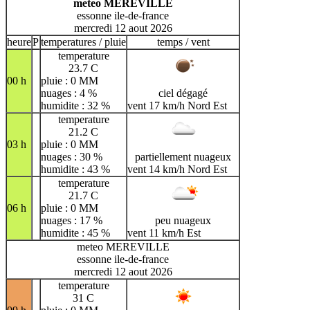
meteo MEREVILLE
essonne ile-de-france
mercredi 12 aout 2026
heure
P
temperatures / pluie
temps / vent
temperature
23.7 C
00 h
pluie : 0 MM
nuages : 4 %
ciel dégagé
humidite : 32 %
vent 17 km/h Nord Est
temperature
21.2 C
03 h
pluie : 0 MM
nuages : 30 %
partiellement nuageux
humidite : 43 %
vent 14 km/h Nord Est
temperature
21.7 C
06 h
pluie : 0 MM
nuages : 17 %
peu nuageux
humidite : 45 %
vent 11 km/h Est
meteo MEREVILLE
essonne ile-de-france
mercredi 12 aout 2026
temperature
31 C