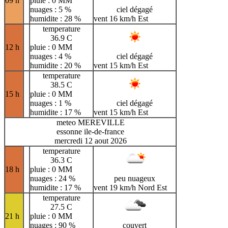
09 h
pluie : 0 MM
nuages : 5 %
ciel dégagé
humidite : 28 %
vent 16 km/h Est
temperature
36.9 C
12 h
pluie : 0 MM
nuages : 4 %
ciel dégagé
humidite : 20 %
vent 15 km/h Est
temperature
38.5 C
15 h
pluie : 0 MM
nuages : 1 %
ciel dégagé
humidite : 17 %
vent 15 km/h Est
meteo MEREVILLE
essonne ile-de-france
mercredi 12 aout 2026
temperature
36.3 C
18 h
pluie : 0 MM
nuages : 24 %
peu nuageux
humidite : 17 %
vent 19 km/h Nord Est
temperature
27.5 C
21 h
pluie : 0 MM
nuages : 90 %
couvert