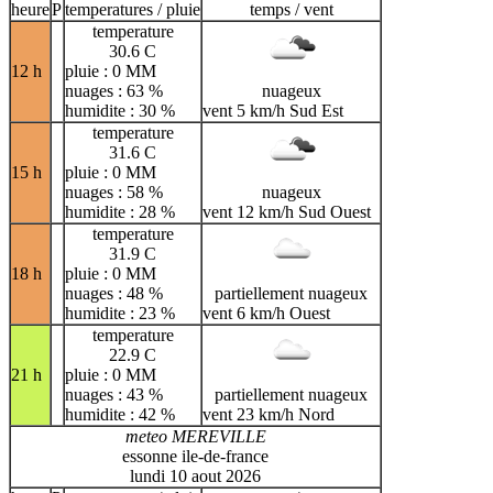
heure
P
temperatures / pluie
temps / vent
temperature
30.6 C
12 h
pluie : 0 MM
nuages : 63 %
nuageux
humidite : 30 %
vent 5 km/h Sud Est
temperature
31.6 C
15 h
pluie : 0 MM
nuages : 58 %
nuageux
humidite : 28 %
vent 12 km/h Sud Ouest
temperature
31.9 C
18 h
pluie : 0 MM
nuages : 48 %
partiellement nuageux
humidite : 23 %
vent 6 km/h Ouest
temperature
22.9 C
21 h
pluie : 0 MM
nuages : 43 %
partiellement nuageux
humidite : 42 %
vent 23 km/h Nord
meteo MEREVILLE
essonne ile-de-france
lundi 10 aout 2026