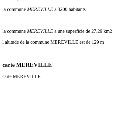
communes
la commune
MEREVILLE
a 3200 habitants
val
de
marne
communes
la commune
MEREVILLE
a une superficie de 27,29 km2
yvelines
l altitude de la commune
MEREVILLE
est de 129 m
radar
pluie
carte MEREVILLE
carte MEREVILLE