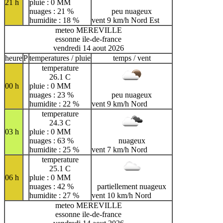
21 h
pluie : 0 MM
nuages : 21 %
peu nuageux
humidite : 18 %
vent 9 km/h Nord Est
meteo MEREVILLE
essonne ile-de-france
vendredi 14 aout 2026
heure
P
temperatures / pluie
temps / vent
temperature
26.1 C
00 h
pluie : 0 MM
nuages : 23 %
peu nuageux
humidite : 22 %
vent 9 km/h Nord
temperature
24.3 C
03 h
pluie : 0 MM
nuages : 63 %
nuageux
humidite : 25 %
vent 7 km/h Nord
temperature
25.1 C
06 h
pluie : 0 MM
nuages : 42 %
partiellement nuageux
humidite : 27 %
vent 10 km/h Nord
meteo MEREVILLE
essonne ile-de-france