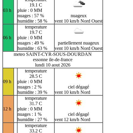
19.1 C
03 h
pluie : 0 MM
nuages : 57 %
nuageux
humidite : 58 %
vent 10 km/h Nord Ouest
temperature
19.7 C
06 h
pluie : 0 MM
nuages : 49 %
partiellement nuageux
humidite : 63 %
vent 10 km/h Nord Ouest
meteo SAINT-CYR-SOUS-DOURDAN
essonne ile-de-france
lundi 10 aout 2026
temperature
28.5 C
09 h
pluie : 0 MM
nuages : 2 %
ciel dégagé
humidite : 39 %
vent 10 km/h Nord
temperature
31.7 C
12 h
pluie : 0 MM
nuages : 1 %
ciel dégagé
humidite : 27 %
vent 12 km/h Nord
temperature
33.2 C