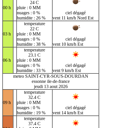
24 C
00 h
pluie : 0 MM
nuages : 0 %
ciel dégagé
humidite : 26 %
vent 11 km/h Nord Est
temperature
22 C
03 h
pluie : 0 MM
nuages : 0 %
ciel dégagé
humidite : 38 %
vent 10 km/h Est
temperature
23.1 C
06 h
pluie : 0 MM
nuages : 0 %
ciel dégagé
humidite : 33 %
vent 9 km/h Est
meteo SAINT-CYR-SOUS-DOURDAN
essonne ile-de-france
jeudi 13 aout 2026
temperature
32.4 C
09 h
pluie : 0 MM
nuages : 0 %
ciel dégagé
humidite : 19 %
vent 14 km/h Est
temperature
37.4 C