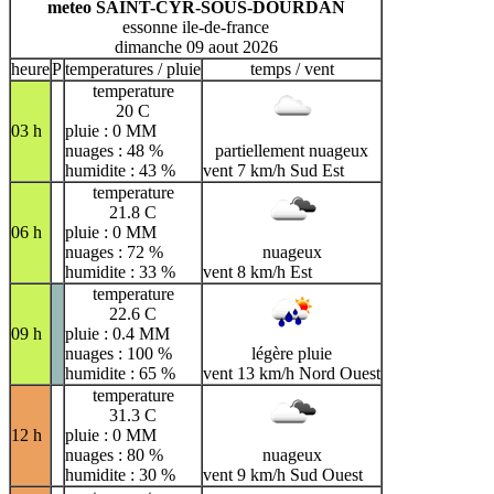
meteo SAINT-CYR-SOUS-DOURDAN
essonne ile-de-france
dimanche 09 aout 2026
heure
P
temperatures / pluie
temps / vent
temperature
20 C
03 h
pluie : 0 MM
nuages : 48 %
partiellement nuageux
humidite : 43 %
vent 7 km/h Sud Est
temperature
21.8 C
06 h
pluie : 0 MM
nuages : 72 %
nuageux
humidite : 33 %
vent 8 km/h Est
temperature
22.6 C
09 h
pluie : 0.4 MM
nuages : 100 %
légère pluie
humidite : 65 %
vent 13 km/h Nord Ouest
temperature
31.3 C
12 h
pluie : 0 MM
nuages : 80 %
nuageux
humidite : 30 %
vent 9 km/h Sud Ouest