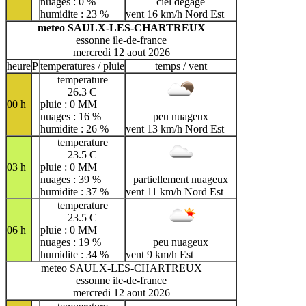
nuages : 0 %
ciel dégagé
humidite : 23 %
vent 16 km/h Nord Est
meteo SAULX-LES-CHARTREUX
essonne ile-de-france
mercredi 12 aout 2026
heure
P
temperatures / pluie
temps / vent
temperature
26.3 C
00 h
pluie : 0 MM
nuages : 16 %
peu nuageux
humidite : 26 %
vent 13 km/h Nord Est
temperature
23.5 C
03 h
pluie : 0 MM
nuages : 39 %
partiellement nuageux
humidite : 37 %
vent 11 km/h Nord Est
temperature
23.5 C
06 h
pluie : 0 MM
nuages : 19 %
peu nuageux
humidite : 34 %
vent 9 km/h Est
meteo SAULX-LES-CHARTREUX
essonne ile-de-france
mercredi 12 aout 2026