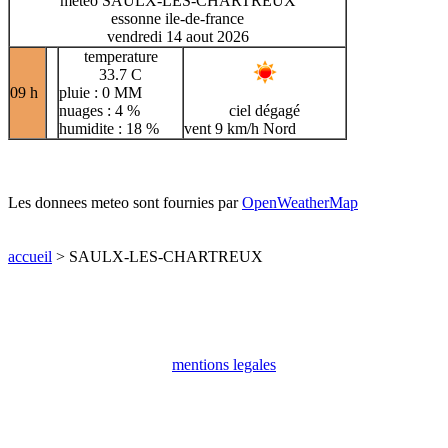
meteo SAULX-LES-CHARTREUX
essonne ile-de-france
vendredi 14 aout 2026
temperature
33.7 C
09 h
pluie : 0 MM
nuages : 4 %
ciel dégagé
humidite : 18 %
vent 9 km/h Nord
Les donnees meteo sont fournies par
OpenWeatherMap
accueil
> SAULX-LES-CHARTREUX
mentions legales