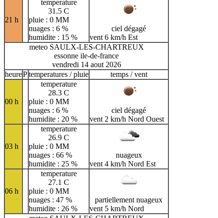
temperature
31.5 C
21 h
pluie : 0 MM
nuages : 6 %
ciel dégagé
humidite : 15 %
vent 6 km/h Est
meteo SAULX-LES-CHARTREUX
essonne ile-de-france
vendredi 14 aout 2026
heure
P
temperatures / pluie
temps / vent
temperature
28.3 C
00 h
pluie : 0 MM
nuages : 6 %
ciel dégagé
humidite : 20 %
vent 2 km/h Nord Ouest
temperature
26.9 C
03 h
pluie : 0 MM
nuages : 66 %
nuageux
humidite : 25 %
vent 4 km/h Nord Est
temperature
27.1 C
06 h
pluie : 0 MM
nuages : 47 %
partiellement nuageux
humidite : 26 %
vent 5 km/h Nord