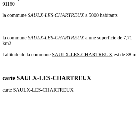
91160
communes
val
la commune
SAULX-LES-CHARTREUX
a 5000 habitants
de
marne
communes
yvelines
la commune
SAULX-LES-CHARTREUX
a une superficie de 7,71
km2
radar
pluie
l altitude de la commune
SAULX-LES-CHARTREUX
est de 88 m
carte SAULX-LES-CHARTREUX
carte SAULX-LES-CHARTREUX