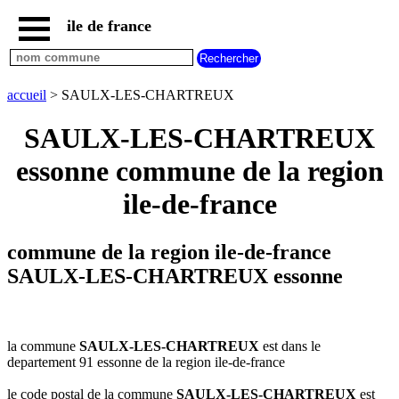
ile de france
accueil
paris
communes
accueil
> SAULX-LES-CHARTREUX
essonne
SAULX-LES-CHARTREUX
communes
hauts
essonne commune de la region
de
seine
ile-de-france
communes
seine
et
commune de la region ile-de-france
marne
SAULX-LES-CHARTREUX essonne
communes
seine
saint
denis
la commune
SAULX-LES-CHARTREUX
est dans le
communes
departement 91 essonne de la region ile-de-france
val
d
le code postal de la commune
SAULX-LES-CHARTREUX
est
oise