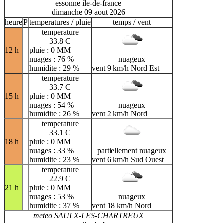
essonne ile-de-france
dimanche 09 aout 2026
heure
P
temperatures / pluie
temps / vent
temperature
33.8 C
12 h
pluie : 0 MM
nuages : 76 %
nuageux
humidite : 29 %
vent 9 km/h Nord Est
temperature
33.7 C
15 h
pluie : 0 MM
nuages : 54 %
nuageux
humidite : 26 %
vent 2 km/h Nord
temperature
33.1 C
18 h
pluie : 0 MM
nuages : 33 %
partiellement nuageux
humidite : 23 %
vent 6 km/h Sud Ouest
temperature
22.9 C
21 h
pluie : 0 MM
nuages : 53 %
nuageux
humidite : 37 %
vent 18 km/h Nord
meteo SAULX-LES-CHARTREUX