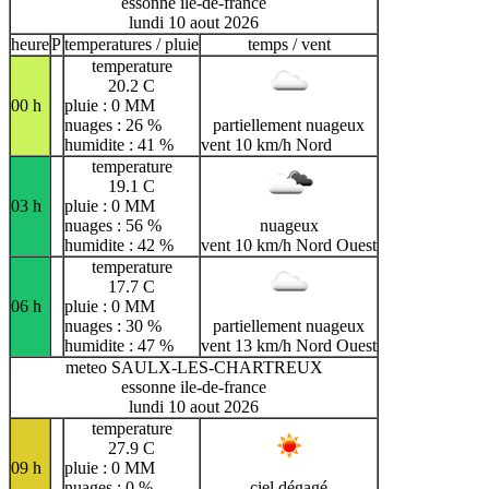
essonne ile-de-france
lundi 10 aout 2026
heure
P
temperatures / pluie
temps / vent
temperature
20.2 C
00 h
pluie : 0 MM
nuages : 26 %
partiellement nuageux
humidite : 41 %
vent 10 km/h Nord
temperature
19.1 C
03 h
pluie : 0 MM
nuages : 56 %
nuageux
humidite : 42 %
vent 10 km/h Nord Ouest
temperature
17.7 C
06 h
pluie : 0 MM
nuages : 30 %
partiellement nuageux
humidite : 47 %
vent 13 km/h Nord Ouest
meteo SAULX-LES-CHARTREUX
essonne ile-de-france
lundi 10 aout 2026
temperature
27.9 C
09 h
pluie : 0 MM
nuages : 0 %
ciel dégagé