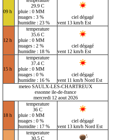
temperature
29.9 C
09 h
pluie : 0 MM
nuages : 3 %
ciel dégagé
humidite : 23 %
vent 13 km/h Est
temperature
35.6 C
12 h
pluie : 0 MM
nuages : 2 %
ciel dégagé
humidite : 18 %
vent 12 km/h Est
temperature
37.4 C
15 h
pluie : 0 MM
nuages : 0 %
ciel dégagé
humidite : 16 %
vent 11 km/h Nord Est
meteo SAULX-LES-CHARTREUX
essonne ile-de-france
mercredi 12 aout 2026
temperature
36 C
18 h
pluie : 0 MM
nuages : 0 %
ciel dégagé
humidite : 17 %
vent 13 km/h Nord Est
temperature
30.5 C