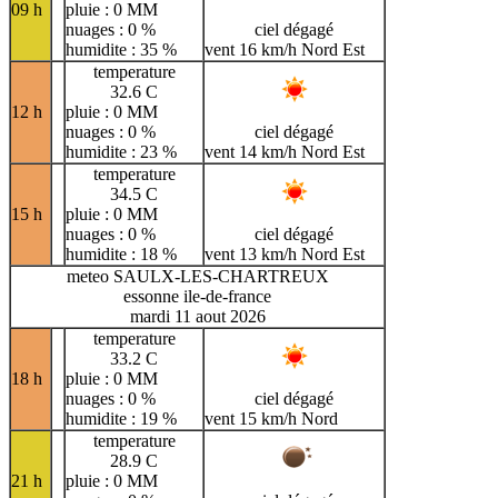
09 h
pluie : 0 MM
nuages : 0 %
ciel dégagé
humidite : 35 %
vent 16 km/h Nord Est
temperature
32.6 C
12 h
pluie : 0 MM
nuages : 0 %
ciel dégagé
humidite : 23 %
vent 14 km/h Nord Est
temperature
34.5 C
15 h
pluie : 0 MM
nuages : 0 %
ciel dégagé
humidite : 18 %
vent 13 km/h Nord Est
meteo SAULX-LES-CHARTREUX
essonne ile-de-france
mardi 11 aout 2026
temperature
33.2 C
18 h
pluie : 0 MM
nuages : 0 %
ciel dégagé
humidite : 19 %
vent 15 km/h Nord
temperature
28.9 C
21 h
pluie : 0 MM