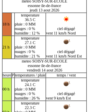
meteo SOISY-SUR-ECOLE
essonne ile-de-france
jeudi 13 aout 2026
temperature
36.5 C
18 h
pluie : 0 MM
nuages : 0 %
ciel dégagé
humidite : 12 %
vent 11 km/h Nord
temperature
27.1 C
21 h
pluie : 0 MM
nuages : 0 %
ciel dégagé
humidite : 21 %
vent 11 km/h Nord Est
meteo SOISY-SUR-ECOLE
essonne ile-de-france
vendredi 14 aout 2026
heure
P
temperatures / pluie
temps / vent
temperature
24.1 C
00 h
pluie : 0 MM
nuages : 0 %
ciel dégagé
humidite : 26 %
vent 9 km/h Est
temperature
22.3 C