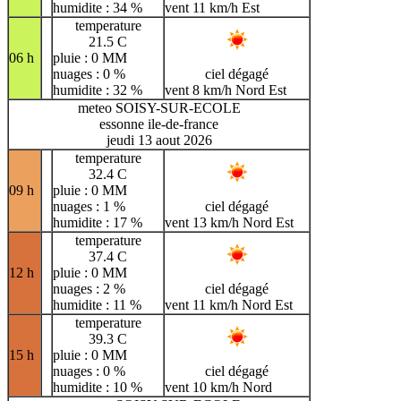
humidite : 34 %
vent 11 km/h Est
temperature
21.5 C
06 h
pluie : 0 MM
nuages : 0 %
ciel dégagé
humidite : 32 %
vent 8 km/h Nord Est
meteo SOISY-SUR-ECOLE
essonne ile-de-france
jeudi 13 aout 2026
temperature
32.4 C
09 h
pluie : 0 MM
nuages : 1 %
ciel dégagé
humidite : 17 %
vent 13 km/h Nord Est
temperature
37.4 C
12 h
pluie : 0 MM
nuages : 2 %
ciel dégagé
humidite : 11 %
vent 11 km/h Nord Est
temperature
39.3 C
15 h
pluie : 0 MM
nuages : 0 %
ciel dégagé
humidite : 10 %
vent 10 km/h Nord