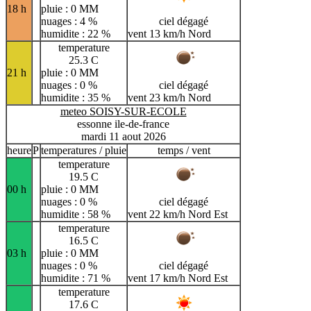
18 h
pluie : 0 MM
nuages : 4 %
ciel dégagé
humidite : 22 %
vent 13 km/h Nord
temperature
25.3 C
21 h
pluie : 0 MM
nuages : 0 %
ciel dégagé
humidite : 35 %
vent 23 km/h Nord
meteo SOISY-SUR-ECOLE
essonne ile-de-france
mardi 11 aout 2026
heure
P
temperatures / pluie
temps / vent
temperature
19.5 C
00 h
pluie : 0 MM
nuages : 0 %
ciel dégagé
humidite : 58 %
vent 22 km/h Nord Est
temperature
16.5 C
03 h
pluie : 0 MM
nuages : 0 %
ciel dégagé
humidite : 71 %
vent 17 km/h Nord Est
temperature
17.6 C