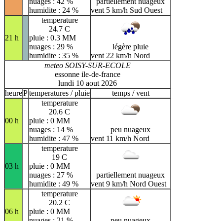
nuages : 42 %
partiellement nuageux
humidite : 24 %
vent 5 km/h Sud Ouest
temperature
24.7 C
21 h
pluie : 0.3 MM
nuages : 29 %
légère pluie
humidite : 35 %
vent 22 km/h Nord
meteo SOISY-SUR-ECOLE
essonne ile-de-france
lundi 10 aout 2026
heure
P
temperatures / pluie
temps / vent
temperature
20.6 C
00 h
pluie : 0 MM
nuages : 14 %
peu nuageux
humidite : 47 %
vent 11 km/h Nord
temperature
19 C
03 h
pluie : 0 MM
nuages : 27 %
partiellement nuageux
humidite : 49 %
vent 9 km/h Nord Ouest
temperature
20.2 C
06 h
pluie : 0 MM
nuages : 21 %
peu nuageux