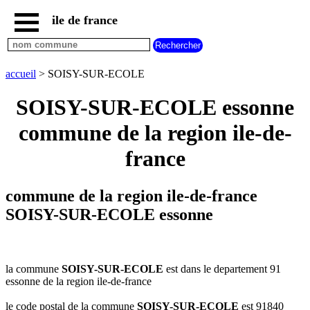
ile de france
accueil
paris
communes
accueil
> SOISY-SUR-ECOLE
essonne
SOISY-SUR-ECOLE essonne
communes
hauts
commune de la region ile-de-
de
seine
france
communes
seine
et
commune de la region ile-de-france
marne
SOISY-SUR-ECOLE essonne
communes
seine
saint
denis
la commune
SOISY-SUR-ECOLE
est dans le departement 91
communes
essonne de la region ile-de-france
val
d
le code postal de la commune
SOISY-SUR-ECOLE
est 91840
oise