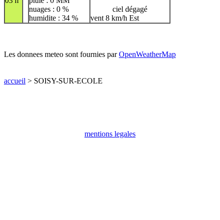
03 h
pluie : 0 MM
nuages : 0 %
ciel dégagé
humidite : 34 %
vent 8 km/h Est
Les donnees meteo sont fournies par
OpenWeatherMap
accueil
> SOISY-SUR-ECOLE
mentions legales