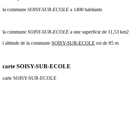
communes
la commune
SOISY-SUR-ECOLE
a 1400 habitants
val
de
marne
communes
la commune
SOISY-SUR-ECOLE
a une superficie de 11,53 km2
yvelines
l altitude de la commune
SOISY-SUR-ECOLE
est de 85 m
radar
pluie
carte SOISY-SUR-ECOLE
carte SOISY-SUR-ECOLE