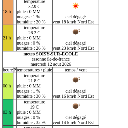
temperature
32.9 C
18 h
pluie : 0 MM
nuages : 1 %
ciel dégagé
humidite : 20 %
vent 18 km/h Nord Est
temperature
26.2 C
21 h
pluie : 0 MM
nuages : 0 %
ciel dégagé
humidite : 26 %
vent 23 km/h Nord Est
meteo SOISY-SUR-ECOLE
essonne ile-de-france
mercredi 12 aout 2026
heure
P
temperatures / pluie
temps / vent
temperature
21.8 C
00 h
pluie : 0 MM
nuages : 1 %
ciel dégagé
humidite : 30 %
vent 16 km/h Nord Est
temperature
19 C
03 h
pluie : 0 MM
nuages : 0 %
ciel dégagé
humidite : 32 %
vent 14 km/h Nord Est