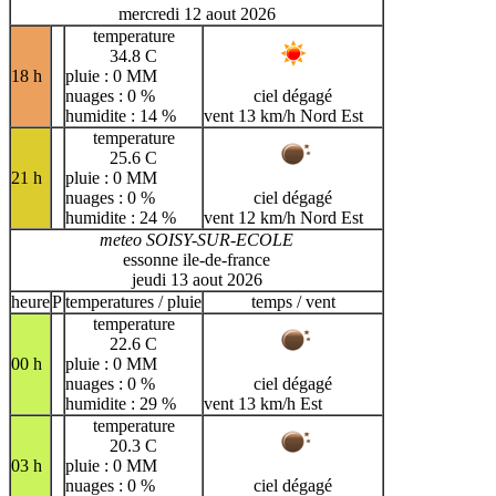
mercredi 12 aout 2026
temperature
34.8 C
18 h
pluie : 0 MM
nuages : 0 %
ciel dégagé
humidite : 14 %
vent 13 km/h Nord Est
temperature
25.6 C
21 h
pluie : 0 MM
nuages : 0 %
ciel dégagé
humidite : 24 %
vent 12 km/h Nord Est
meteo SOISY-SUR-ECOLE
essonne ile-de-france
jeudi 13 aout 2026
heure
P
temperatures / pluie
temps / vent
temperature
22.6 C
00 h
pluie : 0 MM
nuages : 0 %
ciel dégagé
humidite : 29 %
vent 13 km/h Est
temperature
20.3 C
03 h
pluie : 0 MM
nuages : 0 %
ciel dégagé