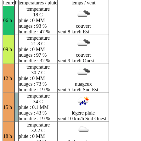
heure
P
temperatures / pluie
temps / vent
temperature
18 C
06 h
pluie : 0 MM
nuages : 93 %
couvert
humidite : 47 %
vent 8 km/h Est
temperature
21.8 C
09 h
pluie : 0 MM
nuages : 97 %
couvert
humidite : 32 %
vent 9 km/h Ouest
temperature
30.7 C
12 h
pluie : 0 MM
nuages : 73 %
nuageux
humidite : 19 %
vent 5 km/h Sud Est
temperature
34 C
15 h
pluie : 0.1 MM
nuages : 43 %
légère pluie
humidite : 19 %
vent 10 km/h Sud Ouest
temperature
32.2 C
18 h
pluie : 0 MM