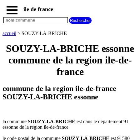
ile de france
accueil
paris
communes
accueil
> SOUZY-LA-BRICHE
essonne
SOUZY-LA-BRICHE essonne
communes
hauts
commune de la region ile-de-
de
seine
france
communes
seine
et
commune de la region ile-de-france
marne
SOUZY-LA-BRICHE essonne
communes
seine
saint
denis
la commune
SOUZY-LA-BRICHE
est dans le departement 91
communes
essonne de la region ile-de-france
val
d
le code postal de la commune
SOUZY-LA-BRICHE
est 91580
oise