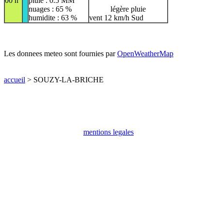
00 h
pluie : 0.5 MM
nuages : 65 %
légère pluie
humidite : 63 %
vent 12 km/h Sud
Les donnees meteo sont fournies par
OpenWeatherMap
accueil
> SOUZY-LA-BRICHE
mentions legales