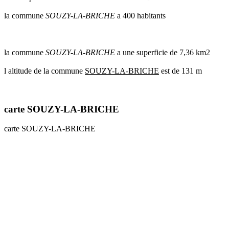
communes
la commune
SOUZY-LA-BRICHE
a 400 habitants
val
de
marne
communes
la commune
SOUZY-LA-BRICHE
a une superficie de 7,36 km2
yvelines
l altitude de la commune
SOUZY-LA-BRICHE
est de 131 m
radar
pluie
carte SOUZY-LA-BRICHE
carte SOUZY-LA-BRICHE