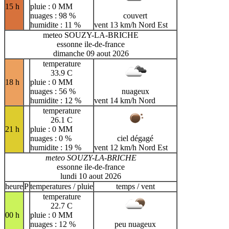
15 h
pluie : 0 MM
nuages : 98 %
couvert
humidite : 11 %
vent 13 km/h Nord Est
meteo SOUZY-LA-BRICHE
essonne ile-de-france
dimanche 09 aout 2026
temperature
33.9 C
18 h
pluie : 0 MM
nuages : 56 %
nuageux
humidite : 12 %
vent 14 km/h Nord
temperature
26.1 C
21 h
pluie : 0 MM
nuages : 0 %
ciel dégagé
humidite : 19 %
vent 12 km/h Nord Est
meteo SOUZY-LA-BRICHE
essonne ile-de-france
lundi 10 aout 2026
heure
P
temperatures / pluie
temps / vent
temperature
22.7 C
00 h
pluie : 0 MM
nuages : 12 %
peu nuageux