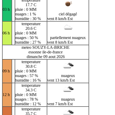
temperature
17.7 C
03 h
pluie : 0 MM
nuages : 1 %
ciel dégagé
humidite : 30 %
vent 8 km/h Est
temperature
20.6 C
06 h
pluie : 0 MM
nuages : 50 %
partiellement nuageux
humidite : 27 %
vent 8 km/h Est
meteo SOUZY-LA-BRICHE
essonne ile-de-france
dimanche 09 aout 2026
temperature
30.8 C
09 h
pluie : 0 MM
nuages : 57 %
nuageux
humidite : 16 %
vent 13 km/h Est
temperature
34.3 C
12 h
pluie : 0 MM
nuages : 78 %
nuageux
humidite : 12 %
vent 7 km/h Est
temperature
35.7 C