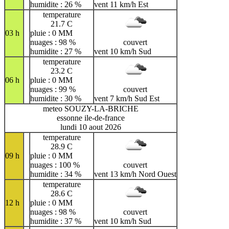
humidite : 26 %
vent 11 km/h Est
temperature
21.7 C
03 h
pluie : 0 MM
nuages : 98 %
couvert
humidite : 27 %
vent 10 km/h Sud
temperature
23.2 C
06 h
pluie : 0 MM
nuages : 99 %
couvert
humidite : 30 %
vent 7 km/h Sud Est
meteo SOUZY-LA-BRICHE
essonne ile-de-france
lundi 10 aout 2026
temperature
28.9 C
09 h
pluie : 0 MM
nuages : 100 %
couvert
humidite : 34 %
vent 13 km/h Nord Ouest
temperature
28.6 C
12 h
pluie : 0 MM
nuages : 98 %
couvert
humidite : 37 %
vent 10 km/h Sud