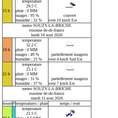
temperature
29.5 C
15 h
pluie : 0 MM
nuages : 95 %
couvert
humidite : 32 %
vent 10 km/h Est
meteo SOUZY-LA-BRICHE
essonne ile-de-france
lundi 10 aout 2026
temperature
32.2 C
18 h
pluie : 0 MM
nuages : 49 %
partiellement nuageux
humidite : 25 %
vent 4 km/h Sud Est
temperature
25.1 C
21 h
pluie : 0 MM
nuages : 31 %
partiellement nuageux
humidite : 37 %
vent 7 km/h Est
meteo SOUZY-LA-BRICHE
essonne ile-de-france
mardi 11 aout 2026
heure
P
temperatures / pluie
temps / vent
temperature
21.5 C