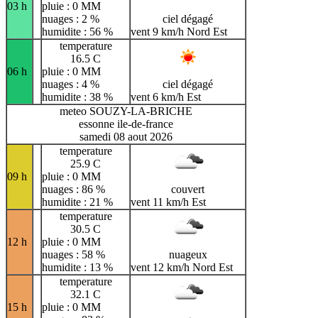
03 h
pluie : 0 MM
nuages : 2 %
ciel dégagé
humidite : 56 %
vent 9 km/h Nord Est
temperature
16.5 C
06 h
pluie : 0 MM
nuages : 4 %
ciel dégagé
humidite : 38 %
vent 6 km/h Est
meteo SOUZY-LA-BRICHE
essonne ile-de-france
samedi 08 aout 2026
temperature
25.9 C
09 h
pluie : 0 MM
nuages : 86 %
couvert
humidite : 21 %
vent 11 km/h Est
temperature
30.5 C
12 h
pluie : 0 MM
nuages : 58 %
nuageux
humidite : 13 %
vent 12 km/h Nord Est
temperature
32.1 C
15 h
pluie : 0 MM