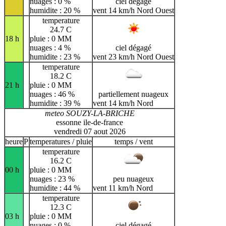
nuages : 0 %
ciel dégagé
humidite : 20 %
vent 14 km/h Nord Ouest
temperature
24.7 C
18 h
pluie : 0 MM
nuages : 4 %
ciel dégagé
humidite : 23 %
vent 23 km/h Nord Ouest
temperature
18.2 C
21 h
pluie : 0 MM
nuages : 46 %
partiellement nuageux
humidite : 39 %
vent 14 km/h Nord
meteo SOUZY-LA-BRICHE
essonne ile-de-france
vendredi 07 aout 2026
heure
P
temperatures / pluie
temps / vent
temperature
16.2 C
00 h
pluie : 0 MM
nuages : 23 %
peu nuageux
humidite : 44 %
vent 11 km/h Nord
temperature
12.3 C
03 h
pluie : 0 MM
nuages : 0 %
ciel dégagé