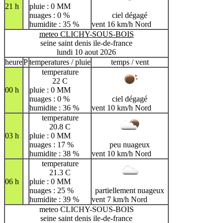
21 h
pluie : 0 MM
nuages : 0 %
ciel dégagé
humidite : 35 %
vent 16 km/h Nord
meteo CLICHY-SOUS-BOIS
seine saint denis ile-de-france
lundi 10 aout 2026
heure
P
temperatures / pluie
temps / vent
temperature
22 C
00 h
pluie : 0 MM
nuages : 0 %
ciel dégagé
humidite : 36 %
vent 10 km/h Nord
temperature
20.8 C
03 h
pluie : 0 MM
nuages : 17 %
peu nuageux
humidite : 38 %
vent 10 km/h Nord
temperature
21.3 C
06 h
pluie : 0 MM
nuages : 25 %
partiellement nuageux
humidite : 39 %
vent 7 km/h Nord
meteo CLICHY-SOUS-BOIS
seine saint denis ile-de-france