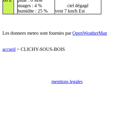
06 h
pluie : 0 MM
nuages : 4 %
ciel dégagé
humidite : 25 %
vent 7 km/h Est
Les donnees meteo sont fournies par
OpenWeatherMap
accueil
> CLICHY-SOUS-BOIS
mentions legales