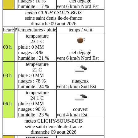
nuages : 10 %
ciel dégagé
humidite : 17 %
vent 6 km/h Nord Est
meteo CLICHY-SOUS-BOIS
seine saint denis ile-de-france
dimanche 09 aout 2026
heure
P
temperatures / pluie
temps / vent
temperature
23.1 C
00 h
pluie : 0 MM
nuages : 8 %
ciel dégagé
humidite : 21 %
vent 6 km/h Nord Est
temperature
21 C
03 h
pluie : 0 MM
nuages : 78 %
nuageux
humidite : 24 %
vent 5 km/h Sud Est
temperature
24.1 C
06 h
pluie : 0 MM
nuages : 90 %
couvert
humidite : 23 %
vent 4 km/h Est
meteo CLICHY-SOUS-BOIS
seine saint denis ile-de-france
dimanche 09 aout 2026