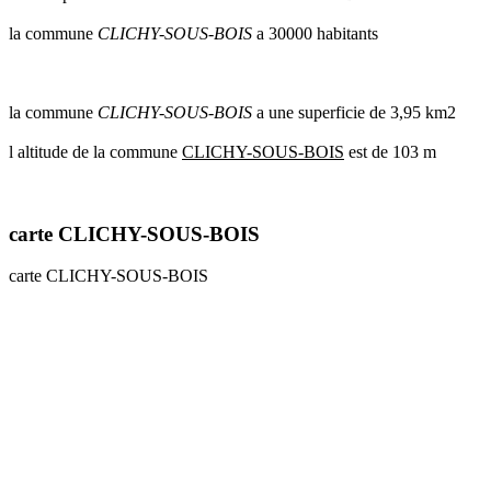
communes
la commune
CLICHY-SOUS-BOIS
a 30000 habitants
val
de
marne
communes
la commune
CLICHY-SOUS-BOIS
a une superficie de 3,95 km2
yvelines
l altitude de la commune
CLICHY-SOUS-BOIS
est de 103 m
radar
pluie
carte CLICHY-SOUS-BOIS
carte CLICHY-SOUS-BOIS