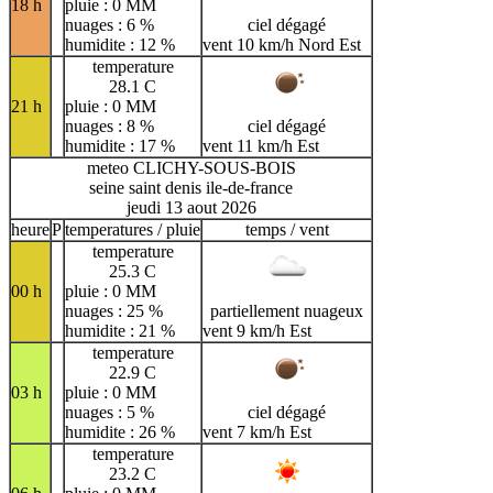
18 h
pluie : 0 MM
nuages : 6 %
ciel dégagé
humidite : 12 %
vent 10 km/h Nord Est
temperature
28.1 C
21 h
pluie : 0 MM
nuages : 8 %
ciel dégagé
humidite : 17 %
vent 11 km/h Est
meteo CLICHY-SOUS-BOIS
seine saint denis ile-de-france
jeudi 13 aout 2026
heure
P
temperatures / pluie
temps / vent
temperature
25.3 C
00 h
pluie : 0 MM
nuages : 25 %
partiellement nuageux
humidite : 21 %
vent 9 km/h Est
temperature
22.9 C
03 h
pluie : 0 MM
nuages : 5 %
ciel dégagé
humidite : 26 %
vent 7 km/h Est
temperature
23.2 C