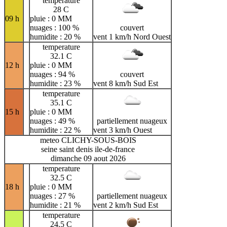
temperature
28 C
09 h
pluie : 0 MM
nuages : 100 %
couvert
humidite : 20 %
vent 1 km/h Nord Ouest
temperature
32.1 C
12 h
pluie : 0 MM
nuages : 94 %
couvert
humidite : 23 %
vent 8 km/h Sud Est
temperature
35.1 C
15 h
pluie : 0 MM
nuages : 49 %
partiellement nuageux
humidite : 22 %
vent 3 km/h Ouest
meteo CLICHY-SOUS-BOIS
seine saint denis ile-de-france
dimanche 09 aout 2026
temperature
32.5 C
18 h
pluie : 0 MM
nuages : 27 %
partiellement nuageux
humidite : 21 %
vent 2 km/h Sud Est
temperature
24.5 C