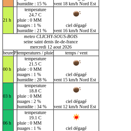
humidite : 15 %
vent 18 km/h Nord Est
temperature
24.7 C
21 h
pluie : 0 MM
nuages : 1 %
ciel dégagé
humidite : 21 %
vent 16 km/h Nord Est
meteo CLICHY-SOUS-BOIS
seine saint denis ile-de-france
mercredi 12 aout 2026
heure
P
temperatures / pluie
temps / vent
temperature
21.5 C
00 h
pluie : 0 MM
nuages : 1 %
ciel dégagé
humidite : 28 %
vent 15 km/h Nord Est
temperature
18.8 C
03 h
pluie : 0 MM
nuages : 2 %
ciel dégagé
humidite : 34 %
vent 12 km/h Nord Est
temperature
19.1 C
06 h
pluie : 0 MM
nuages : 1 %
ciel dégagé