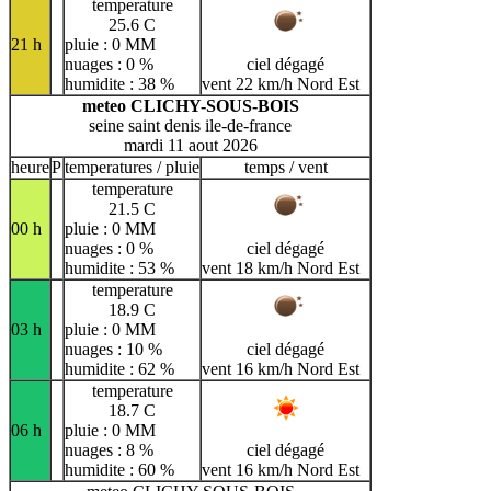
temperature
25.6 C
21 h
pluie : 0 MM
nuages : 0 %
ciel dégagé
humidite : 38 %
vent 22 km/h Nord Est
meteo CLICHY-SOUS-BOIS
seine saint denis ile-de-france
mardi 11 aout 2026
heure
P
temperatures / pluie
temps / vent
temperature
21.5 C
00 h
pluie : 0 MM
nuages : 0 %
ciel dégagé
humidite : 53 %
vent 18 km/h Nord Est
temperature
18.9 C
03 h
pluie : 0 MM
nuages : 10 %
ciel dégagé
humidite : 62 %
vent 16 km/h Nord Est
temperature
18.7 C
06 h
pluie : 0 MM
nuages : 8 %
ciel dégagé
humidite : 60 %
vent 16 km/h Nord Est