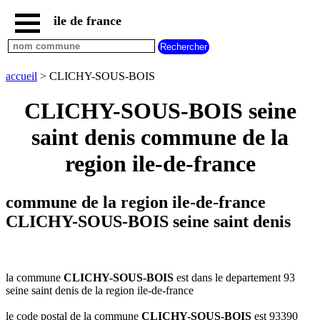
ile de france
accueil
paris
communes
accueil
> CLICHY-SOUS-BOIS
essonne
CLICHY-SOUS-BOIS seine
communes
hauts
saint denis commune de la
de
seine
region ile-de-france
communes
seine
et
commune de la region ile-de-france
marne
CLICHY-SOUS-BOIS seine saint denis
communes
seine
saint
denis
la commune
CLICHY-SOUS-BOIS
est dans le departement 93
communes
seine saint denis de la region ile-de-france
val
d
le code postal de la commune
CLICHY-SOUS-BOIS
est 93390
oise