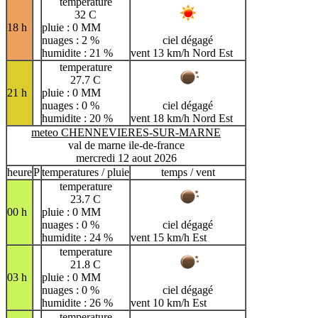
temperature
32 C
18 h
pluie : 0 MM
nuages : 2 %
ciel dégagé
humidite : 21 %
vent 13 km/h Nord Est
temperature
27.7 C
21 h
pluie : 0 MM
nuages : 0 %
ciel dégagé
humidite : 20 %
vent 18 km/h Nord Est
meteo CHENNEVIERES-SUR-MARNE
val de marne ile-de-france
mercredi 12 aout 2026
heure
P
temperatures / pluie
temps / vent
temperature
23.7 C
00 h
pluie : 0 MM
nuages : 0 %
ciel dégagé
humidite : 24 %
vent 15 km/h Est
temperature
21.8 C
03 h
pluie : 0 MM
nuages : 0 %
ciel dégagé
humidite : 26 %
vent 10 km/h Est
temperature