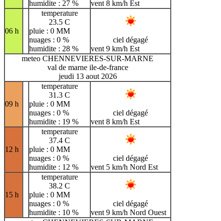
humidite : 27 %
vent 8 km/h Est
temperature
23.5 C
06 h
pluie : 0 MM
nuages : 0 %
ciel dégagé
humidite : 28 %
vent 9 km/h Est
meteo CHENNEVIERES-SUR-MARNE
val de marne ile-de-france
jeudi 13 aout 2026
temperature
31.3 C
09 h
pluie : 0 MM
nuages : 0 %
ciel dégagé
humidite : 19 %
vent 8 km/h Est
temperature
37.4 C
12 h
pluie : 0 MM
nuages : 0 %
ciel dégagé
humidite : 12 %
vent 5 km/h Nord Est
temperature
38.2 C
15 h
pluie : 0 MM
nuages : 0 %
ciel dégagé
humidite : 10 %
vent 9 km/h Nord Ouest