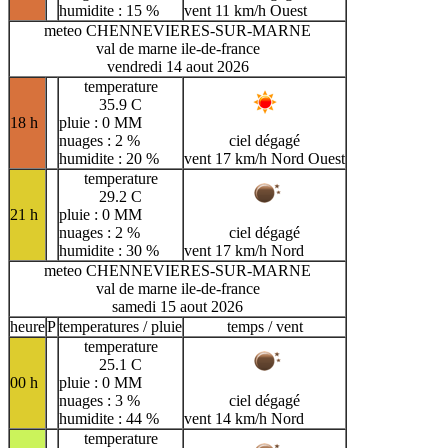
humidite : 15 %
vent 11 km/h Ouest
meteo CHENNEVIERES-SUR-MARNE
val de marne ile-de-france
vendredi 14 aout 2026
temperature
35.9 C
18 h
pluie : 0 MM
nuages : 2 %
ciel dégagé
humidite : 20 %
vent 17 km/h Nord Ouest
temperature
29.2 C
21 h
pluie : 0 MM
nuages : 2 %
ciel dégagé
humidite : 30 %
vent 17 km/h Nord
meteo CHENNEVIERES-SUR-MARNE
val de marne ile-de-france
samedi 15 aout 2026
heure
P
temperatures / pluie
temps / vent
temperature
25.1 C
00 h
pluie : 0 MM
nuages : 3 %
ciel dégagé
humidite : 44 %
vent 14 km/h Nord
temperature