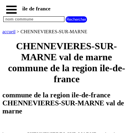
ile de france
accueil
paris
communes
accueil
> CHENNEVIERES-SUR-MARNE
essonne
CHENNEVIERES-SUR-
communes
hauts
MARNE val de marne
de
seine
commune de la region ile-de-
communes
seine
france
et
marne
communes
commune de la region ile-de-france
seine
CHENNEVIERES-SUR-MARNE val de
saint
denis
marne
communes
val
d
oise