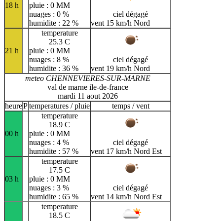
18 h
pluie : 0 MM
nuages : 0 %
ciel dégagé
humidite : 22 %
vent 15 km/h Nord
temperature
25.3 C
21 h
pluie : 0 MM
nuages : 8 %
ciel dégagé
humidite : 36 %
vent 19 km/h Nord
meteo CHENNEVIERES-SUR-MARNE
val de marne ile-de-france
mardi 11 aout 2026
heure
P
temperatures / pluie
temps / vent
temperature
18.9 C
00 h
pluie : 0 MM
nuages : 4 %
ciel dégagé
humidite : 57 %
vent 17 km/h Nord Est
temperature
17.5 C
03 h
pluie : 0 MM
nuages : 3 %
ciel dégagé
humidite : 65 %
vent 14 km/h Nord Est
temperature
18.5 C