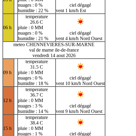
nuages : 0 %
ciel dégagé
humidite : 22 %
vent 1 km/h Est
temperature
26.6 C
06 h
pluie : 0 MM
nuages : 0 %
ciel dégagé
humidite : 21 %
vent 4 km/h Nord Ouest
meteo CHENNEVIERES-SUR-MARNE
val de marne ile-de-france
vendredi 14 aout 2026
temperature
31.5 C
09 h
pluie : 0 MM
nuages : 0 %
ciel dégagé
humidite : 18 %
vent 10 km/h Nord Ouest
temperature
36.7 C
12 h
pluie : 0 MM
nuages : 3 %
ciel dégagé
humidite : 14 %
vent 9 km/h Nord Ouest
temperature
38.4 C
15 h
pluie : 0 MM
nuages : 1 %
ciel dégagé