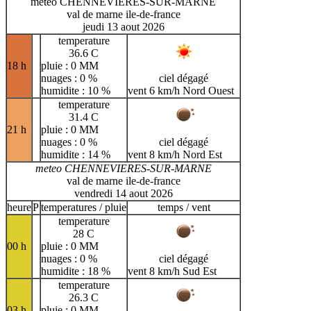
meteo CHENNEVIERES-SUR-MARNE
val de marne ile-de-france
jeudi 13 aout 2026
temperature
36.6 C
18 h
pluie : 0 MM
nuages : 0 %
ciel dégagé
humidite : 10 %
vent 6 km/h Nord Ouest
temperature
31.4 C
21 h
pluie : 0 MM
nuages : 0 %
ciel dégagé
humidite : 14 %
vent 8 km/h Nord Est
meteo CHENNEVIERES-SUR-MARNE
val de marne ile-de-france
vendredi 14 aout 2026
heure
P
temperatures / pluie
temps / vent
temperature
28 C
00 h
pluie : 0 MM
nuages : 0 %
ciel dégagé
humidite : 18 %
vent 8 km/h Sud Est
temperature
26.3 C
03 h
pluie : 0 MM