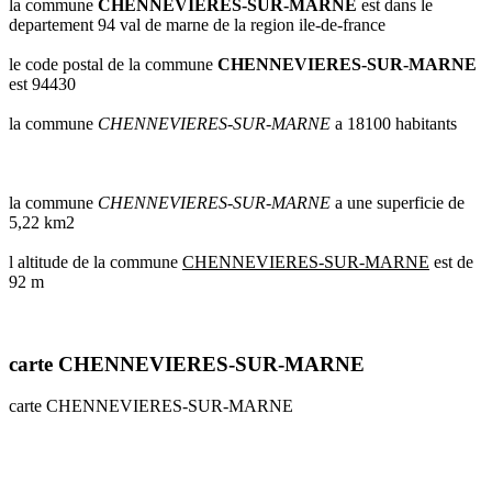
la commune
CHENNEVIERES-SUR-MARNE
est dans le
communes
departement 94 val de marne de la region ile-de-france
val
de
le code postal de la commune
CHENNEVIERES-SUR-MARNE
marne
est 94430
communes
la commune
CHENNEVIERES-SUR-MARNE
a 18100 habitants
yvelines
radar
pluie
la commune
CHENNEVIERES-SUR-MARNE
a une superficie de
5,22 km2
l altitude de la commune
CHENNEVIERES-SUR-MARNE
est de
92 m
carte CHENNEVIERES-SUR-MARNE
carte CHENNEVIERES-SUR-MARNE