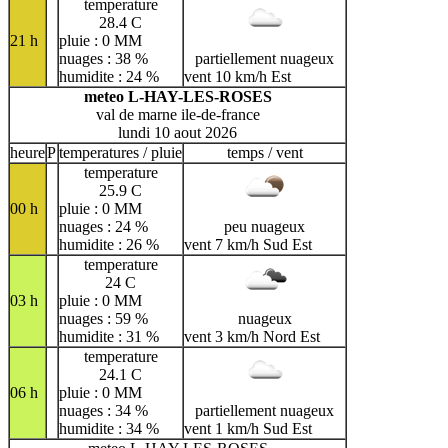
temperature
28.4 C
21 h
pluie : 0 MM
nuages : 38 %
partiellement nuageux
humidite : 24 %
vent 10 km/h Est
meteo L-HAY-LES-ROSES
val de marne ile-de-france
lundi 10 aout 2026
heure
P
temperatures / pluie
temps / vent
temperature
25.9 C
00 h
pluie : 0 MM
nuages : 24 %
peu nuageux
humidite : 26 %
vent 7 km/h Sud Est
temperature
24 C
03 h
pluie : 0 MM
nuages : 59 %
nuageux
humidite : 31 %
vent 3 km/h Nord Est
temperature
24.1 C
06 h
pluie : 0 MM
nuages : 34 %
partiellement nuageux
humidite : 34 %
vent 1 km/h Sud Est