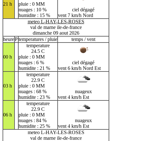
21 h
pluie : 0 MM
nuages : 10 %
ciel dégagé
humidite : 15 %
vent 7 km/h Nord
meteo L-HAY-LES-ROSES
val de marne ile-de-france
dimanche 09 aout 2026
heure
P
temperatures / pluie
temps / vent
temperature
24.5 C
00 h
pluie : 0 MM
nuages : 6 %
ciel dégagé
humidite : 21 %
vent 6 km/h Nord Est
temperature
22.9 C
03 h
pluie : 0 MM
nuages : 68 %
nuageux
humidite : 23 %
vent 4 km/h Est
temperature
22.9 C
06 h
pluie : 0 MM
nuages : 84 %
nuageux
humidite : 25 %
vent 4 km/h Est
meteo L-HAY-LES-ROSES
val de marne ile-de-france