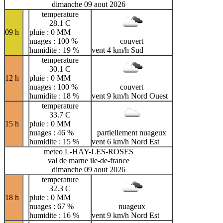
dimanche 09 aout 2026
temperature
28.1 C
09 h
pluie : 0 MM
nuages : 100 %
couvert
humidite : 19 %
vent 4 km/h Sud
temperature
30.1 C
12 h
pluie : 0 MM
nuages : 100 %
couvert
humidite : 18 %
vent 9 km/h Nord Ouest
temperature
33.7 C
15 h
pluie : 0 MM
nuages : 46 %
partiellement nuageux
humidite : 15 %
vent 6 km/h Nord Est
meteo L-HAY-LES-ROSES
val de marne ile-de-france
dimanche 09 aout 2026
temperature
32.3 C
18 h
pluie : 0 MM
nuages : 67 %
nuageux
humidite : 16 %
vent 9 km/h Nord Est