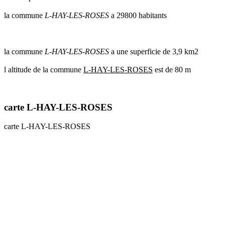
communes
la commune
L-HAY-LES-ROSES
a 29800 habitants
val
de
marne
communes
la commune
L-HAY-LES-ROSES
a une superficie de 3,9 km2
yvelines
l altitude de la commune
L-HAY-LES-ROSES
est de 80 m
radar
pluie
carte L-HAY-LES-ROSES
carte L-HAY-LES-ROSES