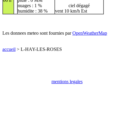
06 h
pluie : 0 MM
nuages : 1 %
ciel dégagé
humidite : 38 %
vent 10 km/h Est
Les donnees meteo sont fournies par
OpenWeatherMap
accueil
> L-HAY-LES-ROSES
mentions legales