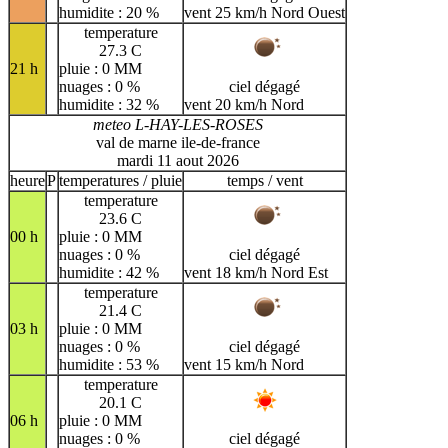
humidite : 20 %
vent 25 km/h Nord Ouest
temperature
27.3 C
21 h
pluie : 0 MM
nuages : 0 %
ciel dégagé
humidite : 32 %
vent 20 km/h Nord
meteo L-HAY-LES-ROSES
val de marne ile-de-france
mardi 11 aout 2026
heure
P
temperatures / pluie
temps / vent
temperature
23.6 C
00 h
pluie : 0 MM
nuages : 0 %
ciel dégagé
humidite : 42 %
vent 18 km/h Nord Est
temperature
21.4 C
03 h
pluie : 0 MM
nuages : 0 %
ciel dégagé
humidite : 53 %
vent 15 km/h Nord
temperature
20.1 C
06 h
pluie : 0 MM
nuages : 0 %
ciel dégagé