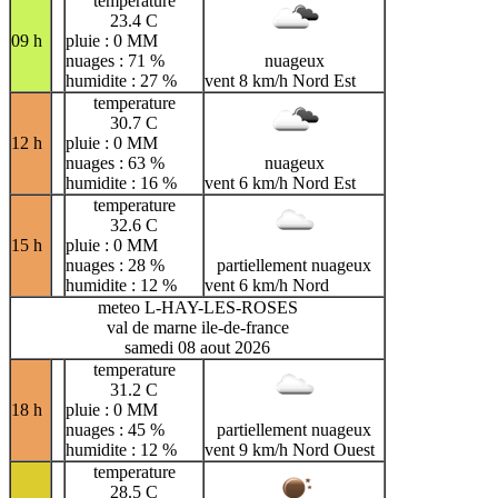
temperature
23.4 C
09 h
pluie : 0 MM
nuages : 71 %
nuageux
humidite : 27 %
vent 8 km/h Nord Est
temperature
30.7 C
12 h
pluie : 0 MM
nuages : 63 %
nuageux
humidite : 16 %
vent 6 km/h Nord Est
temperature
32.6 C
15 h
pluie : 0 MM
nuages : 28 %
partiellement nuageux
humidite : 12 %
vent 6 km/h Nord
meteo L-HAY-LES-ROSES
val de marne ile-de-france
samedi 08 aout 2026
temperature
31.2 C
18 h
pluie : 0 MM
nuages : 45 %
partiellement nuageux
humidite : 12 %
vent 9 km/h Nord Ouest
temperature
28.5 C