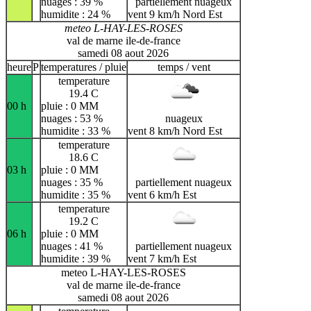
nuages : 39 %
partiellement nuageux
humidite : 24 %
vent 9 km/h Nord Est
meteo L-HAY-LES-ROSES
val de marne ile-de-france
samedi 08 aout 2026
heure
P
temperatures / pluie
temps / vent
temperature
19.4 C
00 h
pluie : 0 MM
nuages : 53 %
nuageux
humidite : 33 %
vent 8 km/h Nord Est
temperature
18.6 C
03 h
pluie : 0 MM
nuages : 35 %
partiellement nuageux
humidite : 35 %
vent 6 km/h Est
temperature
19.2 C
06 h
pluie : 0 MM
nuages : 41 %
partiellement nuageux
humidite : 39 %
vent 7 km/h Est
meteo L-HAY-LES-ROSES
val de marne ile-de-france
samedi 08 aout 2026