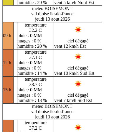
humidite : 29 %
vent 5 km/h Nord Est
meteo BOISEMONT
val d oise ile-de-france
jeudi 13 aout 2026
temperature
32.2 C
09 h
pluie : 0 MM
nuages : 0 %
ciel dégagé
humidite : 20 %
vent 12 km/h Est
temperature
37.1 C
12 h
pluie : 0 MM
nuages : 0 %
ciel dégagé
humidite : 14 %
vent 10 km/h Sud Est
temperature
38.7 C
15 h
pluie : 0 MM
nuages : 0 %
ciel dégagé
humidite : 13 %
vent 7 km/h Sud Est
meteo BOISEMONT
val d oise ile-de-france
jeudi 13 aout 2026
temperature
37.2 C