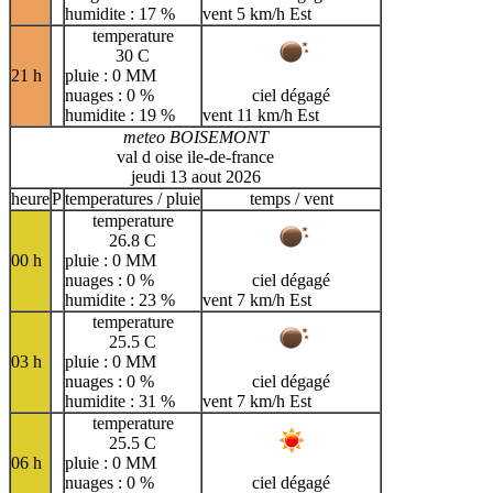
humidite : 17 %
vent 5 km/h Est
temperature
30 C
21 h
pluie : 0 MM
nuages : 0 %
ciel dégagé
humidite : 19 %
vent 11 km/h Est
meteo BOISEMONT
val d oise ile-de-france
jeudi 13 aout 2026
heure
P
temperatures / pluie
temps / vent
temperature
26.8 C
00 h
pluie : 0 MM
nuages : 0 %
ciel dégagé
humidite : 23 %
vent 7 km/h Est
temperature
25.5 C
03 h
pluie : 0 MM
nuages : 0 %
ciel dégagé
humidite : 31 %
vent 7 km/h Est
temperature
25.5 C
06 h
pluie : 0 MM
nuages : 0 %
ciel dégagé