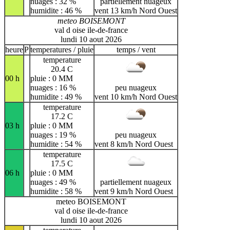
nuages : 32 %
partiellement nuageux
humidite : 46 %
vent 13 km/h Nord Ouest
meteo BOISEMONT
val d oise ile-de-france
lundi 10 aout 2026
heure
P
temperatures / pluie
temps / vent
temperature
20.4 C
00 h
pluie : 0 MM
nuages : 16 %
peu nuageux
humidite : 49 %
vent 10 km/h Nord Ouest
temperature
17.2 C
03 h
pluie : 0 MM
nuages : 19 %
peu nuageux
humidite : 54 %
vent 8 km/h Nord Ouest
temperature
17.5 C
06 h
pluie : 0 MM
nuages : 49 %
partiellement nuageux
humidite : 58 %
vent 9 km/h Nord Ouest
meteo BOISEMONT
val d oise ile-de-france
lundi 10 aout 2026