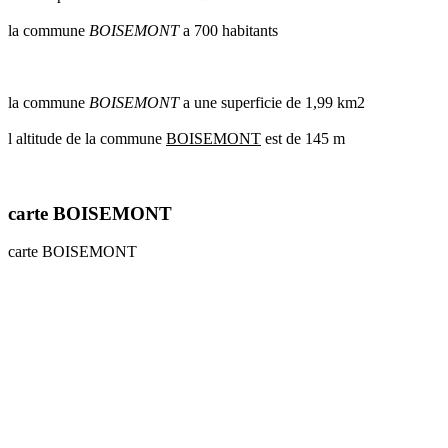
communes
la commune
BOISEMONT
a 700 habitants
val
de
marne
communes
la commune
BOISEMONT
a une superficie de 1,99 km2
yvelines
l altitude de la commune
BOISEMONT
est de 145 m
radar
pluie
carte BOISEMONT
carte BOISEMONT