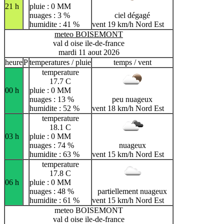
21 h
pluie : 0 MM
nuages : 3 %
ciel dégagé
humidite : 41 %
vent 19 km/h Nord Est
meteo BOISEMONT
val d oise ile-de-france
mardi 11 aout 2026
heure
P
temperatures / pluie
temps / vent
temperature
17.7 C
00 h
pluie : 0 MM
nuages : 13 %
peu nuageux
humidite : 52 %
vent 18 km/h Nord Est
temperature
18.1 C
03 h
pluie : 0 MM
nuages : 74 %
nuageux
humidite : 63 %
vent 15 km/h Nord Est
temperature
17.8 C
06 h
pluie : 0 MM
nuages : 48 %
partiellement nuageux
humidite : 61 %
vent 15 km/h Nord Est
meteo BOISEMONT
val d oise ile-de-france