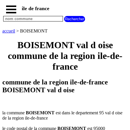
ile de france
accueil
paris
communes
accueil
> BOISEMONT
essonne
BOISEMONT val d oise
communes
hauts
commune de la region ile-de-
de
seine
france
communes
seine
et
commune de la region ile-de-france
marne
BOISEMONT val d oise
communes
seine
saint
denis
la commune
BOISEMONT
est dans le departement 95 val d oise
communes
de la region ile-de-france
val
d
le code postal de la commune
BOISEMONT
est 95000
oise