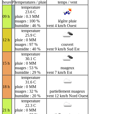
heure
P
temperatures / pluie
temps / vent
temperature
23.6 C
09 h
pluie : 0.3 MM
nuages : 100 %
légère pluie
humidite : 46 %
vent 4 km/h Ouest
temperature
25.9 C
12 h
pluie : 0 MM
nuages : 97 %
couvert
humidite : 40 %
vent 9 km/h Sud Est
temperature
30.1 C
15 h
pluie : 0 MM
nuages : 53 %
nuageux
humidite : 29 %
vent 7 km/h Est
temperature
31.6 C
18 h
pluie : 0 MM
nuages : 32 %
partiellement nuageux
humidite : 20 %
vent 12 km/h Nord Ouest
temperature
22.3 C
21 h
pluie : 0 MM