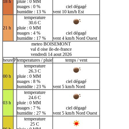
18 h
pluie : 0 MM
nuages : 0 %
ciel dégagé
humidite : 13 %
vent 10 km/h Est
temperature
30.6 C
21 h
pluie : 0 MM
nuages : 4 %
ciel dégagé
humidite : 17 %
vent 4 km/h Nord Ouest
meteo BOISEMONT
val d oise ile-de-france
vendredi 14 aout 2026
heure
P
temperatures / pluie
temps / vent
temperature
26.3 C
00 h
pluie : 0 MM
nuages : 8 %
ciel dégagé
humidite : 23 %
vent 5 km/h Nord
temperature
24.6 C
03 h
pluie : 0 MM
nuages : 7 %
ciel dégagé
humidite : 27 %
vent 5 km/h Nord Ouest
temperature
25 C