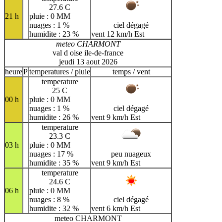
27.6 C
21 h
pluie : 0 MM
nuages : 1 %
ciel dégagé
humidite : 23 %
vent 12 km/h Est
meteo CHARMONT
val d oise ile-de-france
jeudi 13 aout 2026
heure
P
temperatures / pluie
temps / vent
temperature
25 C
00 h
pluie : 0 MM
nuages : 1 %
ciel dégagé
humidite : 26 %
vent 9 km/h Est
temperature
23.3 C
03 h
pluie : 0 MM
nuages : 17 %
peu nuageux
humidite : 35 %
vent 9 km/h Est
temperature
24.6 C
06 h
pluie : 0 MM
nuages : 8 %
ciel dégagé
humidite : 32 %
vent 6 km/h Est
meteo CHARMONT