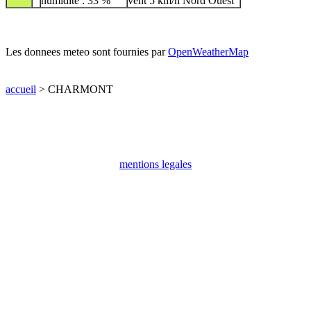
humidite : 33 %
vent 5 km/h Nord Ouest
Les donnees meteo sont fournies par
OpenWeatherMap
accueil
> CHARMONT
mentions legales