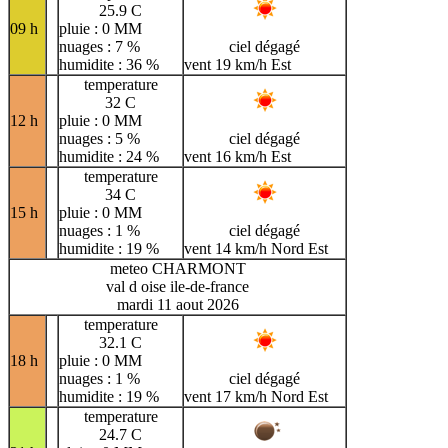
25.9 C
09 h
pluie : 0 MM
nuages : 7 %
ciel dégagé
humidite : 36 %
vent 19 km/h Est
temperature
32 C
12 h
pluie : 0 MM
nuages : 5 %
ciel dégagé
humidite : 24 %
vent 16 km/h Est
temperature
34 C
15 h
pluie : 0 MM
nuages : 1 %
ciel dégagé
humidite : 19 %
vent 14 km/h Nord Est
meteo CHARMONT
val d oise ile-de-france
mardi 11 aout 2026
temperature
32.1 C
18 h
pluie : 0 MM
nuages : 1 %
ciel dégagé
humidite : 19 %
vent 17 km/h Nord Est
temperature
24.7 C