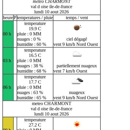
meteo CHARMONT
val d oise ile-de-france
lundi 10 aout 2026
heure
P
temperatures / pluie
temps / vent
temperature
19.9 C
00 h
pluie : 0 MM
nuages : 0 %
ciel dégagé
humidite : 60 %
vent 9 km/h Nord Ouest
temperature
16.5 C
03 h
pluie : 0 MM
nuages : 38 %
partiellement nuageux
humidite : 68 %
vent 7 km/h Ouest
temperature
17.7 C
06 h
pluie : 0 MM
nuages : 63 %
nuageux
humidite : 65 %
vent 9 km/h Nord Ouest
meteo CHARMONT
val d oise ile-de-france
lundi 10 aout 2026
temperature
27.2 C