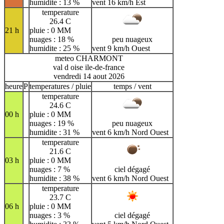
humidite : 13 %
vent 16 km/h Est
temperature
26.4 C
21 h
pluie : 0 MM
nuages : 18 %
peu nuageux
humidite : 25 %
vent 9 km/h Ouest
meteo CHARMONT
val d oise ile-de-france
vendredi 14 aout 2026
heure
P
temperatures / pluie
temps / vent
temperature
24.6 C
00 h
pluie : 0 MM
nuages : 19 %
peu nuageux
humidite : 31 %
vent 6 km/h Nord Ouest
temperature
21.6 C
03 h
pluie : 0 MM
nuages : 7 %
ciel dégagé
humidite : 38 %
vent 6 km/h Nord Ouest
temperature
23.7 C
06 h
pluie : 0 MM
nuages : 3 %
ciel dégagé