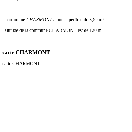
communes
val
de
la commune
CHARMONT
a une superficie de 3,6 km2
marne
communes
l altitude de la commune
CHARMONT
est de 120 m
yvelines
radar
pluie
carte CHARMONT
carte CHARMONT