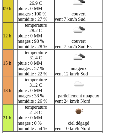
26.9 C
09 h
pluie : 0 MM
nuages : 100 %
couvert
humidite : 27 %
vent 7 km/h Sud
temperature
28.2 C
12 h
pluie : 0 MM
nuages : 98 %
couvert
humidite : 28 %
vent 7 km/h Sud Est
temperature
31.4 C
15 h
pluie : 0 MM
nuages : 57 %
nuageux
humidite : 22 %
vent 12 km/h Sud
temperature
31.2 C
18 h
pluie : 0 MM
nuages : 38 %
partiellement nuageux
humidite : 26 %
vent 24 km/h Nord
temperature
21.8 C
21 h
pluie : 0 MM
nuages : 0 %
ciel dégagé
humidite : 54 %
vent 10 km/h Nord