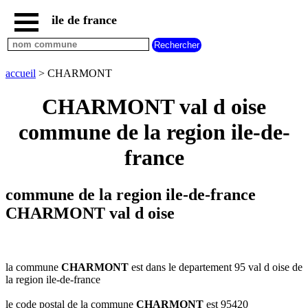
ile de france
accueil
paris
communes
accueil
> CHARMONT
essonne
CHARMONT val d oise
communes
hauts
commune de la region ile-de-
de
seine
france
communes
seine
et
commune de la region ile-de-france
marne
CHARMONT val d oise
communes
seine
saint
denis
la commune
CHARMONT
est dans le departement 95 val d oise de
communes
la region ile-de-france
val
d
le code postal de la commune
CHARMONT
est 95420
oise