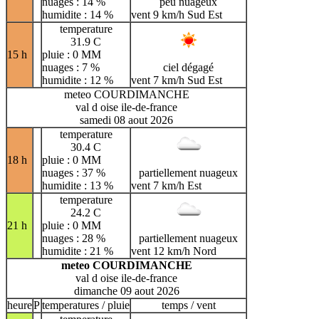
nuages : 14 %
peu nuageux
humidite : 14 %
vent 9 km/h Sud Est
temperature
31.9 C
15 h
pluie : 0 MM
nuages : 7 %
ciel dégagé
humidite : 12 %
vent 7 km/h Sud Est
meteo COURDIMANCHE
val d oise ile-de-france
samedi 08 aout 2026
temperature
30.4 C
18 h
pluie : 0 MM
nuages : 37 %
partiellement nuageux
humidite : 13 %
vent 7 km/h Est
temperature
24.2 C
21 h
pluie : 0 MM
nuages : 28 %
partiellement nuageux
humidite : 21 %
vent 12 km/h Nord
meteo COURDIMANCHE
val d oise ile-de-france
dimanche 09 aout 2026
heure
P
temperatures / pluie
temps / vent