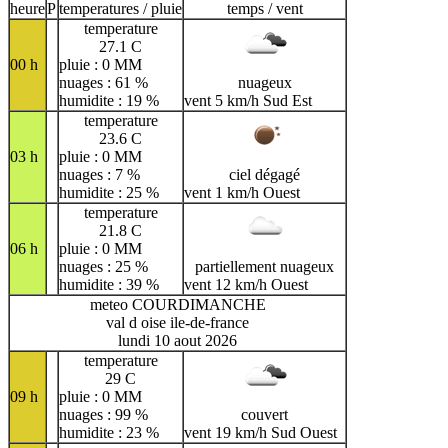
heure
P
temperatures / pluie
temps / vent
temperature
27.1 C
00 h
pluie : 0 MM
nuages : 61 %
nuageux
humidite : 19 %
vent 5 km/h Sud Est
temperature
23.6 C
03 h
pluie : 0 MM
nuages : 7 %
ciel dégagé
humidite : 25 %
vent 1 km/h Ouest
temperature
21.8 C
06 h
pluie : 0 MM
nuages : 25 %
partiellement nuageux
humidite : 39 %
vent 12 km/h Ouest
meteo COURDIMANCHE
val d oise ile-de-france
lundi 10 aout 2026
temperature
29 C
09 h
pluie : 0 MM
nuages : 99 %
couvert
humidite : 23 %
vent 19 km/h Sud Ouest