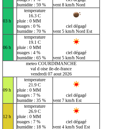
humidite : 59 %
vent 8 km/h Nord
temperature
16.3 C
03 h
pluie : 0 MM
nuages : 0 %
ciel dégagé
humidite : 70 %
vent 5 km/h Nord Est
temperature
19.1 C
06 h
pluie : 0 MM
nuages : 4 %
ciel dégagé
humidite : 65 %
vent 5 km/h Nord
meteo COURDIMANCHE
val d oise ile-de-france
vendredi 07 aout 2026
temperature
21.9 C
09 h
pluie : 0 MM
nuages : 7 %
ciel dégagé
humidite : 35 %
vent 7 km/h Est
temperature
26.9 C
12 h
pluie : 0 MM
nuages : 7 %
ciel dégagé
humidite : 18 %
vent 4 km/h Sud Est