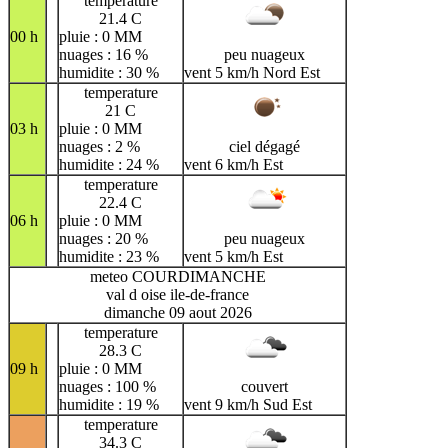
temperature
21.4 C
00 h
pluie : 0 MM
nuages : 16 %
peu nuageux
humidite : 30 %
vent 5 km/h Nord Est
temperature
21 C
03 h
pluie : 0 MM
nuages : 2 %
ciel dégagé
humidite : 24 %
vent 6 km/h Est
temperature
22.4 C
06 h
pluie : 0 MM
nuages : 20 %
peu nuageux
humidite : 23 %
vent 5 km/h Est
meteo COURDIMANCHE
val d oise ile-de-france
dimanche 09 aout 2026
temperature
28.3 C
09 h
pluie : 0 MM
nuages : 100 %
couvert
humidite : 19 %
vent 9 km/h Sud Est
temperature
34.3 C