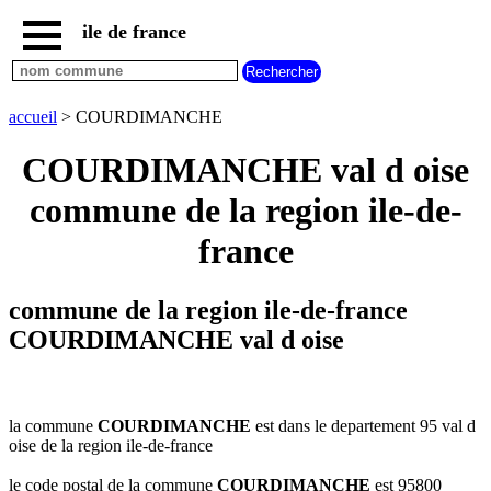
ile de france
accueil
paris
communes
accueil
> COURDIMANCHE
essonne
COURDIMANCHE val d oise
communes
hauts
commune de la region ile-de-
de
seine
france
communes
seine
et
commune de la region ile-de-france
marne
COURDIMANCHE val d oise
communes
seine
saint
denis
la commune
COURDIMANCHE
est dans le departement 95 val d
communes
oise de la region ile-de-france
val
d
le code postal de la commune
COURDIMANCHE
est 95800
oise