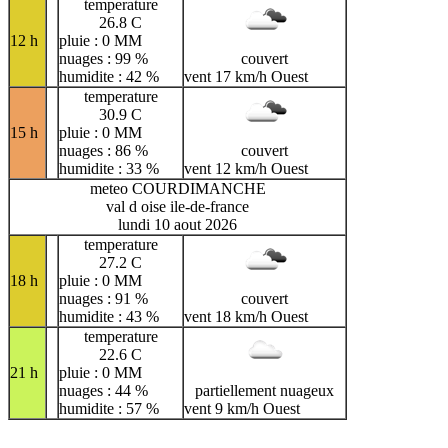
temperature
26.8 C
12 h
pluie : 0 MM
nuages : 99 %
couvert
humidite : 42 %
vent 17 km/h Ouest
temperature
30.9 C
15 h
pluie : 0 MM
nuages : 86 %
couvert
humidite : 33 %
vent 12 km/h Ouest
meteo COURDIMANCHE
val d oise ile-de-france
lundi 10 aout 2026
temperature
27.2 C
18 h
pluie : 0 MM
nuages : 91 %
couvert
humidite : 43 %
vent 18 km/h Ouest
temperature
22.6 C
21 h
pluie : 0 MM
nuages : 44 %
partiellement nuageux
humidite : 57 %
vent 9 km/h Ouest