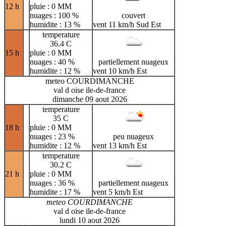
12 h
pluie : 0 MM
nuages : 100 %
couvert
humidite : 13 %
vent 11 km/h Sud Est
temperature
36.4 C
15 h
pluie : 0 MM
nuages : 40 %
partiellement nuageux
humidite : 12 %
vent 10 km/h Est
meteo COURDIMANCHE
val d oise ile-de-france
dimanche 09 aout 2026
temperature
35 C
18 h
pluie : 0 MM
nuages : 23 %
peu nuageux
humidite : 12 %
vent 13 km/h Est
temperature
30.2 C
21 h
pluie : 0 MM
nuages : 36 %
partiellement nuageux
humidite : 17 %
vent 5 km/h Est
meteo COURDIMANCHE
val d oise ile-de-france
lundi 10 aout 2026