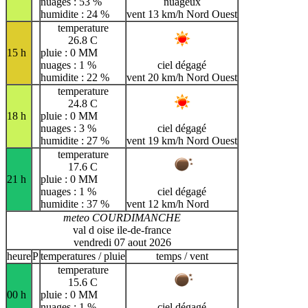
nuages : 53 %
nuageux
humidite : 24 %
vent 13 km/h Nord Ouest
temperature
26.8 C
15 h
pluie : 0 MM
nuages : 1 %
ciel dégagé
humidite : 22 %
vent 20 km/h Nord Ouest
temperature
24.8 C
18 h
pluie : 0 MM
nuages : 3 %
ciel dégagé
humidite : 27 %
vent 19 km/h Nord Ouest
temperature
17.6 C
21 h
pluie : 0 MM
nuages : 1 %
ciel dégagé
humidite : 37 %
vent 12 km/h Nord
meteo COURDIMANCHE
val d oise ile-de-france
vendredi 07 aout 2026
heure
P
temperatures / pluie
temps / vent
temperature
15.6 C
00 h
pluie : 0 MM
nuages : 1 %
ciel dégagé