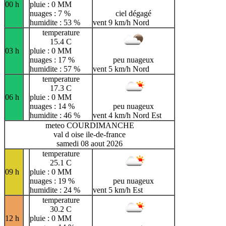
00 h
pluie : 0 MM
nuages : 7 %
ciel dégagé
humidite : 53 %
vent 9 km/h Nord
temperature
15.4 C
03 h
pluie : 0 MM
nuages : 17 %
peu nuageux
humidite : 57 %
vent 5 km/h Nord
temperature
17.3 C
06 h
pluie : 0 MM
nuages : 14 %
peu nuageux
humidite : 46 %
vent 4 km/h Nord Est
meteo COURDIMANCHE
val d oise ile-de-france
samedi 08 aout 2026
temperature
25.1 C
09 h
pluie : 0 MM
nuages : 19 %
peu nuageux
humidite : 24 %
vent 5 km/h Est
temperature
30.2 C
12 h
pluie : 0 MM