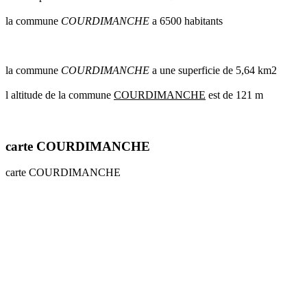
communes
la commune
COURDIMANCHE
a 6500 habitants
val
de
marne
communes
la commune
COURDIMANCHE
a une superficie de 5,64 km2
yvelines
l altitude de la commune
COURDIMANCHE
est de 121 m
radar
pluie
carte COURDIMANCHE
carte COURDIMANCHE