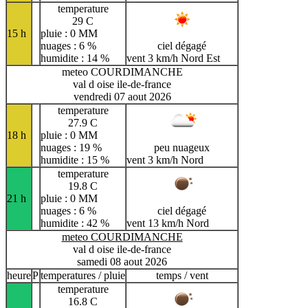
temperature
29 C
15 h
pluie : 0 MM
nuages : 6 %
ciel dégagé
humidite : 14 %
vent 3 km/h Nord Est
meteo COURDIMANCHE
val d oise ile-de-france
vendredi 07 aout 2026
temperature
27.9 C
18 h
pluie : 0 MM
nuages : 19 %
peu nuageux
humidite : 15 %
vent 3 km/h Nord
temperature
19.8 C
21 h
pluie : 0 MM
nuages : 6 %
ciel dégagé
humidite : 42 %
vent 13 km/h Nord
meteo COURDIMANCHE
val d oise ile-de-france
samedi 08 aout 2026
heure
P
temperatures / pluie
temps / vent
temperature
16.8 C