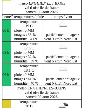
meteo ENGHIEN-LES-BAINS
val d oise ile-de-france
samedi 08 aout 2026
heure
P
temperatures / pluie
temps / vent
temperature
19 C
00 h
pluie : 0 MM
nuages : 33 %
partiellement nuageux
humidite : 41 %
vent 9 km/h Nord Est
temperature
17.8 C
03 h
pluie : 0 MM
nuages : 32 %
partiellement nuageux
humidite : 39 %
vent 6 km/h Nord Est
temperature
18.1 C
06 h
pluie : 0 MM
nuages : 41 %
partiellement nuageux
humidite : 40 %
vent 6 km/h Nord Est
meteo ENGHIEN-LES-BAINS
val d oise ile-de-france
samedi 08 aout 2026
temperature
26 C