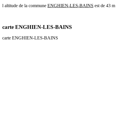
l altitude de la commune
ENGHIEN-LES-BAINS
est de 43 m
communes
val
de
marne
carte ENGHIEN-LES-BAINS
communes
yvelines
carte ENGHIEN-LES-BAINS
radar
pluie