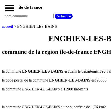
ile de france
accueil
paris
communes
accueil
> ENGHIEN-LES-BAINS
essonne
ENGHIEN-LES-BAIN
communes
hauts
de
seine
commune de la region ile-de-france ENG
communes
seine
et
marne
la commune
ENGHIEN-LES-BAINS
est dans le departement 95 val 
communes
le code postal de la commune
ENGHIEN-LES-BAINS
est 95880
seine
saint
la commune
ENGHIEN-LES-BAINS
a 11900 habitants
denis
communes
val
d
la commune
ENGHIEN-LES-BAINS
a une superficie de 1,76 km2
oise