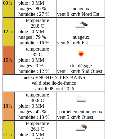
09 h
pluie : 0 MM
nuages : 80 %
nuageux
humidite : 27 %
vent 8 km/h Nord Est
temperature
29.8 C
12 h
pluie : 0 MM
nuages : 79 %
nuageux
humidite : 16 %
vent 6 km/h Est
temperature
35 C
15 h
pluie : 0 MM
nuages : 9 %
ciel dégagé
humidite : 12 %
vent 1 km/h Sud Ouest
meteo ENGHIEN-LES-BAINS
val d oise ile-de-france
samedi 08 aout 2026
temperature
30.8 C
18 h
pluie : 0 MM
nuages : 45 %
partiellement nuageux
humidite : 13 %
vent 5 km/h Ouest
temperature
26.1 C
21 h
pluie : 0 MM