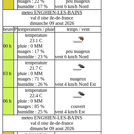
nuages : 22 %
peu nuageux
humidite : 17 %
vent 6 km/h Nord
meteo ENGHIEN-LES-BAINS
val d oise ile-de-france
dimanche 09 aout 2026
heure
P
temperatures / pluie
temps / vent
temperature
23.1 C
00 h
pluie : 0 MM
nuages : 17 %
peu nuageux
humidite : 23 %
vent 6 km/h Nord
temperature
21.7 C
03 h
pluie : 0 MM
nuages : 71 %
nuageux
humidite : 26 %
vent 4 km/h Nord Est
temperature
22.4 C
06 h
pluie : 0 MM
nuages : 85 %
couvert
humidite : 25 %
vent 4 km/h Est
meteo ENGHIEN-LES-BAINS
val d oise ile-de-france
dimanche 09 aout 2026