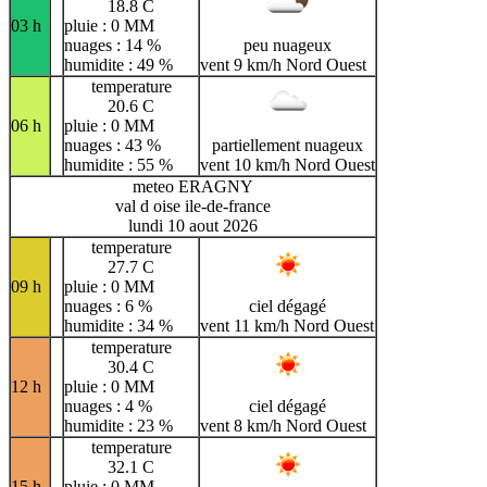
18.8 C
03 h
pluie : 0 MM
nuages : 14 %
peu nuageux
humidite : 49 %
vent 9 km/h Nord Ouest
temperature
20.6 C
06 h
pluie : 0 MM
nuages : 43 %
partiellement nuageux
humidite : 55 %
vent 10 km/h Nord Ouest
meteo ERAGNY
val d oise ile-de-france
lundi 10 aout 2026
temperature
27.7 C
09 h
pluie : 0 MM
nuages : 6 %
ciel dégagé
humidite : 34 %
vent 11 km/h Nord Ouest
temperature
30.4 C
12 h
pluie : 0 MM
nuages : 4 %
ciel dégagé
humidite : 23 %
vent 8 km/h Nord Ouest
temperature
32.1 C
15 h
pluie : 0 MM