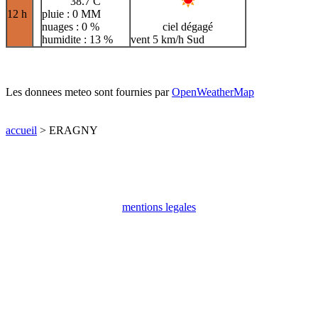
38.7 C
12 h
pluie : 0 MM
nuages : 0 %
ciel dégagé
humidite : 13 %
vent 5 km/h Sud
Les donnees meteo sont fournies par
OpenWeatherMap
accueil
> ERAGNY
mentions legales