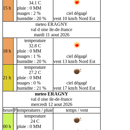
34.1 C
15 h
pluie : 0 MM
nuages : 2 %
ciel dégagé
humidite : 20 %
vent 10 km/h Nord Est
meteo ERAGNY
val d oise ile-de-france
mardi 11 aout 2026
temperature
32.8 C
18 h
pluie : 0 MM
nuages : 1 %
ciel dégagé
humidite : 20 %
vent 13 km/h Nord Est
temperature
27.2 C
21 h
pluie : 0 MM
nuages : 0 %
ciel dégagé
humidite : 21 %
vent 17 km/h Nord Est
meteo ERAGNY
val d oise ile-de-france
mercredi 12 aout 2026
heure
P
temperatures / pluie
temps / vent
temperature
24 C
00 h
pluie : 0 MM