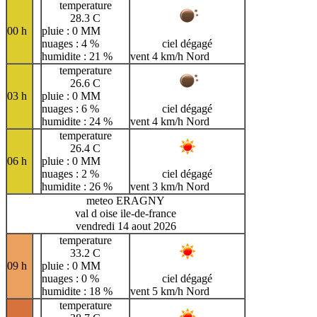
temperature
28.3 C
00 h
pluie : 0 MM
nuages : 4 %
ciel dégagé
humidite : 21 %
vent 4 km/h Nord
temperature
26.6 C
03 h
pluie : 0 MM
nuages : 6 %
ciel dégagé
humidite : 24 %
vent 4 km/h Nord
temperature
26.4 C
06 h
pluie : 0 MM
nuages : 2 %
ciel dégagé
humidite : 26 %
vent 3 km/h Nord
meteo ERAGNY
val d oise ile-de-france
vendredi 14 aout 2026
temperature
33.2 C
09 h
pluie : 0 MM
nuages : 0 %
ciel dégagé
humidite : 18 %
vent 5 km/h Nord
temperature