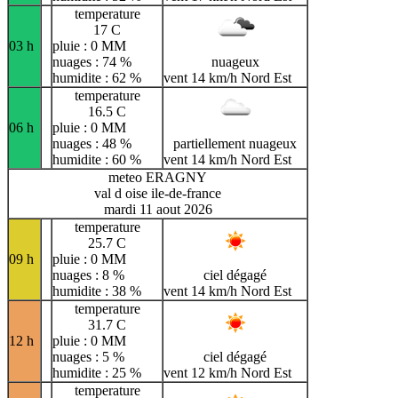
temperature
17 C
03 h
pluie : 0 MM
nuages : 74 %
nuageux
humidite : 62 %
vent 14 km/h Nord Est
temperature
16.5 C
06 h
pluie : 0 MM
nuages : 48 %
partiellement nuageux
humidite : 60 %
vent 14 km/h Nord Est
meteo ERAGNY
val d oise ile-de-france
mardi 11 aout 2026
temperature
25.7 C
09 h
pluie : 0 MM
nuages : 8 %
ciel dégagé
humidite : 38 %
vent 14 km/h Nord Est
temperature
31.7 C
12 h
pluie : 0 MM
nuages : 5 %
ciel dégagé
humidite : 25 %
vent 12 km/h Nord Est
temperature