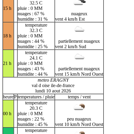
32.5 C
15 h
pluie : 0 MM
nuages : 67 %
nuageux
humidite : 31 %
vent 4 km/h Est
temperature
32.3 C
18 h
pluie : 0 MM
nuages : 44 %
partiellement nuageux
humidite : 25 %
vent 2 km/h Sud
temperature
24.1 C
21 h
pluie : 0 MM
nuages : 43 %
partiellement nuageux
humidite : 44 %
vent 15 km/h Nord Ouest
meteo ERAGNY
val d oise ile-de-france
lundi 10 aout 2026
heure
P
temperatures / pluie
temps / vent
temperature
20.3 C
00 h
pluie : 0 MM
nuages : 22 %
peu nuageux
humidite : 45 %
vent 10 km/h Nord Ouest
temperature