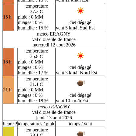
temperature
37.2 C
15 h
pluie : 0 MM
nuages : 0 %
ciel dégagé
humidite : 15 %
vent 5 km/h Sud Est
meteo ERAGNY
val d oise ile-de-france
mercredi 12 aout 2026
temperature
35.8 C
18 h
pluie : 0 MM
nuages : 0 %
ciel dégagé
humidite : 17 %
vent 3 km/h Nord Est
temperature
31.1 C
21 h
pluie : 0 MM
nuages : 0 %
ciel dégagé
humidite : 18 %
vent 10 km/h Est
meteo ERAGNY
val d oise ile-de-france
jeudi 13 aout 2026
heure
P
temperatures / pluie
temps / vent
temperature
28.1 C