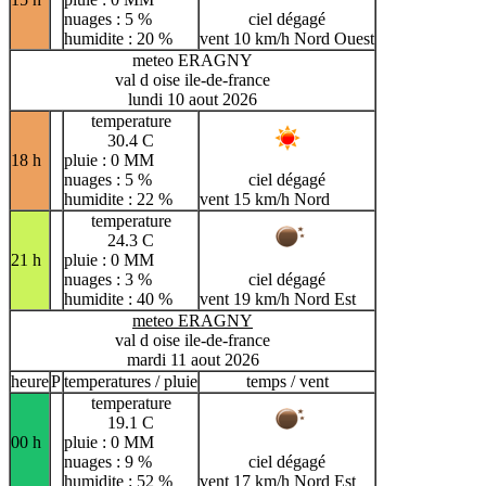
nuages : 5 %
ciel dégagé
humidite : 20 %
vent 10 km/h Nord Ouest
meteo ERAGNY
val d oise ile-de-france
lundi 10 aout 2026
temperature
30.4 C
18 h
pluie : 0 MM
nuages : 5 %
ciel dégagé
humidite : 22 %
vent 15 km/h Nord
temperature
24.3 C
21 h
pluie : 0 MM
nuages : 3 %
ciel dégagé
humidite : 40 %
vent 19 km/h Nord Est
meteo ERAGNY
val d oise ile-de-france
mardi 11 aout 2026
heure
P
temperatures / pluie
temps / vent
temperature
19.1 C
00 h
pluie : 0 MM
nuages : 9 %
ciel dégagé
humidite : 52 %
vent 17 km/h Nord Est