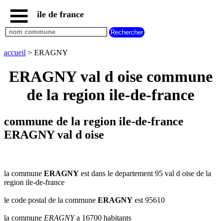
ile de france
accueil
paris
communes
accueil
> ERAGNY
essonne
ERAGNY val d oise commune
communes
hauts
de la region ile-de-france
de
seine
communes
commune de la region ile-de-france
seine
et
ERAGNY val d oise
marne
communes
seine
saint
la commune
ERAGNY
est dans le departement 95 val d oise de la
denis
region ile-de-france
communes
le code postal de la commune
ERAGNY
est 95610
val
d
la commune
ERAGNY
a 16700 habitants
oise