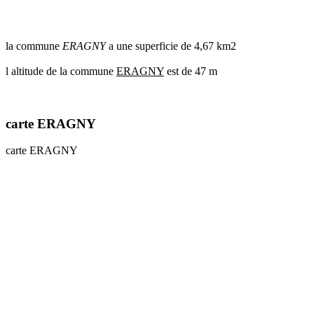
communes
val
de
la commune
ERAGNY
a une superficie de 4,67 km2
marne
communes
l altitude de la commune
ERAGNY
est de 47 m
yvelines
radar
pluie
carte ERAGNY
carte ERAGNY