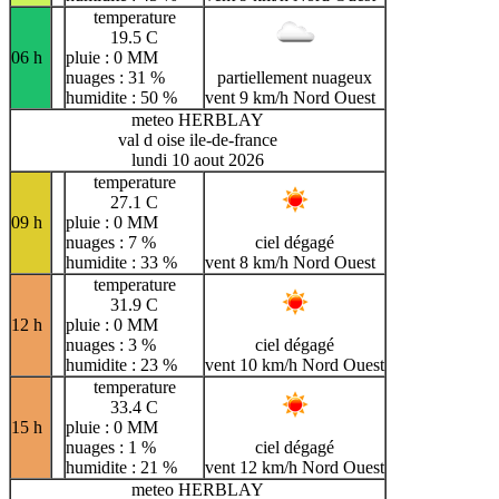
temperature
19.5 C
06 h
pluie : 0 MM
nuages : 31 %
partiellement nuageux
humidite : 50 %
vent 9 km/h Nord Ouest
meteo HERBLAY
val d oise ile-de-france
lundi 10 aout 2026
temperature
27.1 C
09 h
pluie : 0 MM
nuages : 7 %
ciel dégagé
humidite : 33 %
vent 8 km/h Nord Ouest
temperature
31.9 C
12 h
pluie : 0 MM
nuages : 3 %
ciel dégagé
humidite : 23 %
vent 10 km/h Nord Ouest
temperature
33.4 C
15 h
pluie : 0 MM
nuages : 1 %
ciel dégagé
humidite : 21 %
vent 12 km/h Nord Ouest
meteo HERBLAY