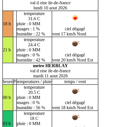
val d oise ile-de-france
lundi 10 aout 2026
temperature
31.6 C
18 h
pluie : 0 MM
nuages : 1 %
ciel dégagé
humidite : 22 %
vent 17 km/h Nord
temperature
24.4 C
21 h
pluie : 0 MM
nuages : 0 %
ciel dégagé
humidite : 42 %
vent 20 km/h Nord Est
meteo HERBLAY
val d oise ile-de-france
mardi 11 aout 2026
heure
P
temperatures / pluie
temps / vent
temperature
20.5 C
00 h
pluie : 0 MM
nuages : 0 %
ciel dégagé
humidite : 56 %
vent 18 km/h Nord Est
temperature
18 C
03 h
pluie : 0 MM