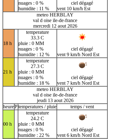
nuages : 0 %
ciel dégagé
humidite : 11 %
vent 10 km/h Est
meteo HERBLAY
val d oise ile-de-france
mercredi 12 aout 2026
temperature
33.3 C
18 h
pluie : 0 MM
nuages : 0 %
ciel dégagé
humidite : 12 %
vent 9 km/h Nord Est
temperature
27.3 C
21 h
pluie : 0 MM
nuages : 0 %
ciel dégagé
humidite : 18 %
vent 7 km/h Nord Est
meteo HERBLAY
val d oise ile-de-france
jeudi 13 aout 2026
heure
P
temperatures / pluie
temps / vent
temperature
24.2 C
00 h
pluie : 0 MM
nuages : 0 %
ciel dégagé
humidite : 22 %
vent 6 km/h Nord Est