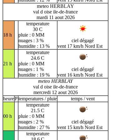
meteo HERBLAY
val d oise ile-de-france
mardi 11 aout 2026
temperature
30 C
18 h
pluie : 0 MM
nuages : 3 %
ciel dégagé
humidite : 13 %
vent 17 km/h Nord Est
temperature
24.6 C
21 h
pluie : 0 MM
nuages : 1 %
ciel dégagé
humidite : 19 %
vent 16 km/h Nord Est
meteo HERBLAY
val d oise ile-de-france
mercredi 12 aout 2026
heure
P
temperatures / pluie
temps / vent
temperature
21.5 C
00 h
pluie : 0 MM
nuages : 2 %
ciel dégagé
humidite : 27 %
vent 15 km/h Nord Est
temperature
18.6 C