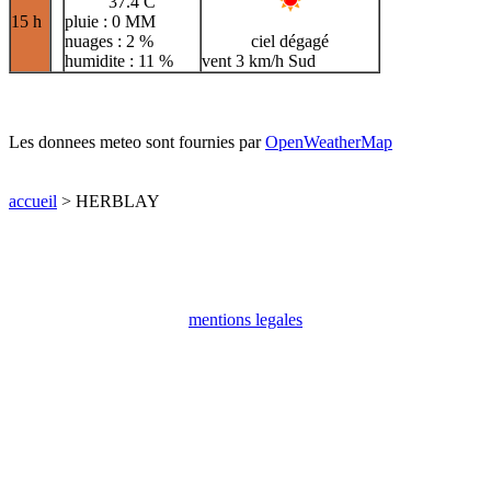
37.4 C
15 h
pluie : 0 MM
nuages : 2 %
ciel dégagé
humidite : 11 %
vent 3 km/h Sud
Les donnees meteo sont fournies par
OpenWeatherMap
accueil
> HERBLAY
mentions legales