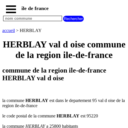
ile de france
accueil
paris
communes
accueil
> HERBLAY
essonne
HERBLAY val d oise commune
communes
hauts
de la region ile-de-france
de
seine
communes
commune de la region ile-de-france
seine
et
HERBLAY val d oise
marne
communes
seine
saint
la commune
HERBLAY
est dans le departement 95 val d oise de la
denis
region ile-de-france
communes
le code postal de la commune
HERBLAY
est 95220
val
d
la commune
HERBLAY
a 25800 habitants
oise