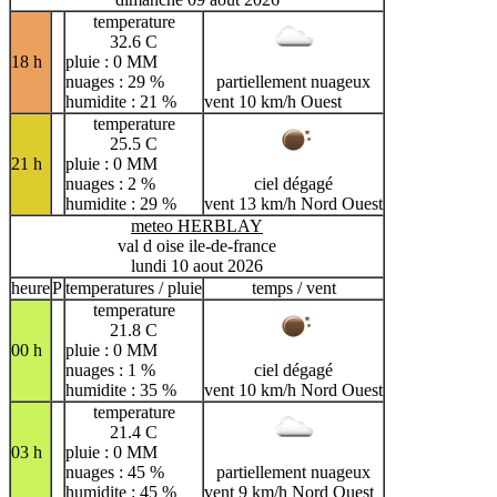
temperature
32.6 C
18 h
pluie : 0 MM
nuages : 29 %
partiellement nuageux
humidite : 21 %
vent 10 km/h Ouest
temperature
25.5 C
21 h
pluie : 0 MM
nuages : 2 %
ciel dégagé
humidite : 29 %
vent 13 km/h Nord Ouest
meteo HERBLAY
val d oise ile-de-france
lundi 10 aout 2026
heure
P
temperatures / pluie
temps / vent
temperature
21.8 C
00 h
pluie : 0 MM
nuages : 1 %
ciel dégagé
humidite : 35 %
vent 10 km/h Nord Ouest
temperature
21.4 C
03 h
pluie : 0 MM
nuages : 45 %
partiellement nuageux
humidite : 45 %
vent 9 km/h Nord Ouest