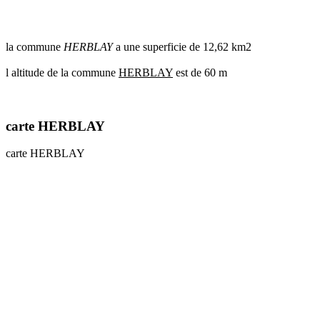
communes
val
de
la commune
HERBLAY
a une superficie de 12,62 km2
marne
communes
l altitude de la commune
HERBLAY
est de 60 m
yvelines
radar
pluie
carte HERBLAY
carte HERBLAY