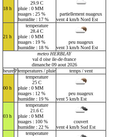
29.9 C
18 h
pluie : 0 MM
nuages : 25 %
partiellement nuageux
humidite : 17 %
vent 4 km/h Nord Est
temperature
28.4 C
21 h
pluie : 0 MM
nuages : 19 %
peu nuageux
humidite : 18 %
vent 3 km/h Nord Est
meteo HERBLAY
val d oise ile-de-france
dimanche 09 aout 2026
heure
P
temperatures / pluie
temps / vent
temperature
25 C
00 h
pluie : 0 MM
nuages : 12 %
peu nuageux
humidite : 19 %
vent 5 km/h Est
temperature
21.6 C
03 h
pluie : 0 MM
nuages : 100 %
couvert
humidite : 22 %
vent 4 km/h Sud Est
temperature