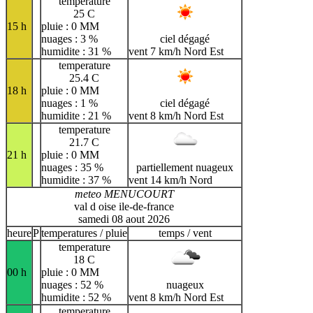
temperature
25 C
15 h
pluie : 0 MM
nuages : 3 %
ciel dégagé
humidite : 31 %
vent 7 km/h Nord Est
temperature
25.4 C
18 h
pluie : 0 MM
nuages : 1 %
ciel dégagé
humidite : 21 %
vent 8 km/h Nord Est
temperature
21.7 C
21 h
pluie : 0 MM
nuages : 35 %
partiellement nuageux
humidite : 37 %
vent 14 km/h Nord
meteo MENUCOURT
val d oise ile-de-france
samedi 08 aout 2026
heure
P
temperatures / pluie
temps / vent
temperature
18 C
00 h
pluie : 0 MM
nuages : 52 %
nuageux
humidite : 52 %
vent 8 km/h Nord Est
temperature