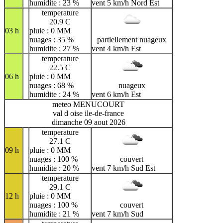
humidite : 23 %
vent 5 km/h Nord Est
temperature
20.9 C
03 h
pluie : 0 MM
nuages : 35 %
partiellement nuageux
humidite : 27 %
vent 4 km/h Est
temperature
22.5 C
06 h
pluie : 0 MM
nuages : 68 %
nuageux
humidite : 24 %
vent 6 km/h Est
meteo MENUCOURT
val d oise ile-de-france
dimanche 09 aout 2026
temperature
27.1 C
09 h
pluie : 0 MM
nuages : 100 %
couvert
humidite : 20 %
vent 7 km/h Sud Est
temperature
29.1 C
12 h
pluie : 0 MM
nuages : 100 %
couvert
humidite : 21 %
vent 7 km/h Sud