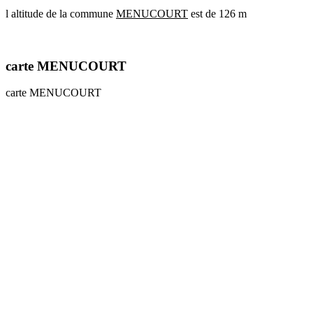
l altitude de la commune
MENUCOURT
est de 126 m
communes
val
de
marne
carte MENUCOURT
communes
yvelines
carte MENUCOURT
radar
pluie