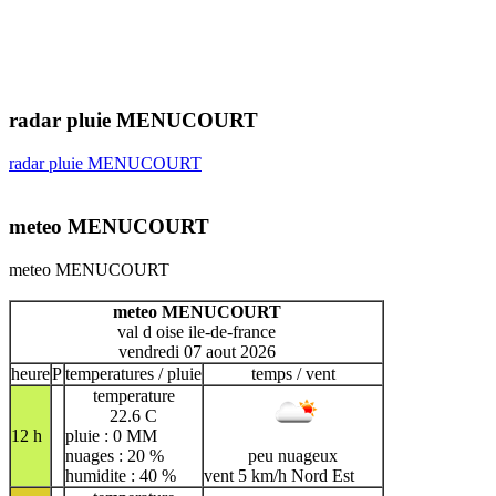
radar pluie MENUCOURT
radar pluie MENUCOURT
meteo MENUCOURT
meteo MENUCOURT
meteo MENUCOURT
val d oise ile-de-france
vendredi 07 aout 2026
heure
P
temperatures / pluie
temps / vent
temperature
22.6 C
12 h
pluie : 0 MM
nuages : 20 %
peu nuageux
humidite : 40 %
vent 5 km/h Nord Est