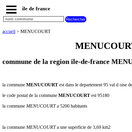
ile de france
accueil
paris
communes
accueil
> MENUCOURT
essonne
MENUCOURT va
communes
hauts
de
seine
commune de la region ile-de-france MEN
communes
seine
et
marne
la commune
MENUCOURT
est dans le departement 95 val d oise de
communes
le code postal de la commune
MENUCOURT
est 95180
seine
saint
la commune
MENUCOURT
a 5200 habitants
denis
communes
val
d
la commune
MENUCOURT
a une superficie de 3,69 km2
oise