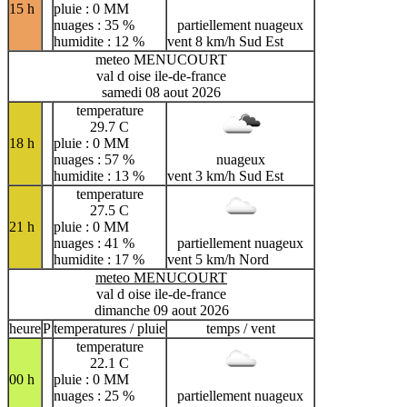
15 h
pluie : 0 MM
nuages : 35 %
partiellement nuageux
humidite : 12 %
vent 8 km/h Sud Est
meteo MENUCOURT
val d oise ile-de-france
samedi 08 aout 2026
temperature
29.7 C
18 h
pluie : 0 MM
nuages : 57 %
nuageux
humidite : 13 %
vent 3 km/h Sud Est
temperature
27.5 C
21 h
pluie : 0 MM
nuages : 41 %
partiellement nuageux
humidite : 17 %
vent 5 km/h Nord
meteo MENUCOURT
val d oise ile-de-france
dimanche 09 aout 2026
heure
P
temperatures / pluie
temps / vent
temperature
22.1 C
00 h
pluie : 0 MM
nuages : 25 %
partiellement nuageux