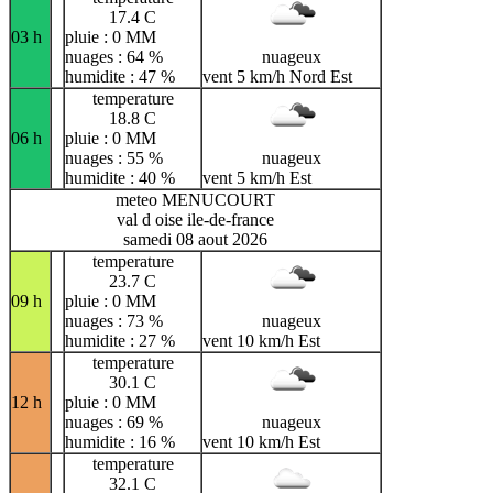
17.4 C
03 h
pluie : 0 MM
nuages : 64 %
nuageux
humidite : 47 %
vent 5 km/h Nord Est
temperature
18.8 C
06 h
pluie : 0 MM
nuages : 55 %
nuageux
humidite : 40 %
vent 5 km/h Est
meteo MENUCOURT
val d oise ile-de-france
samedi 08 aout 2026
temperature
23.7 C
09 h
pluie : 0 MM
nuages : 73 %
nuageux
humidite : 27 %
vent 10 km/h Est
temperature
30.1 C
12 h
pluie : 0 MM
nuages : 69 %
nuageux
humidite : 16 %
vent 10 km/h Est
temperature
32.1 C