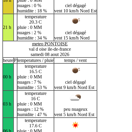
18 h
pluie : 0 MM
nuages : 0 %
ciel dégagé
humidite : 18 %
vent 10 km/h Nord Est
temperature
20.3 C
21 h
pluie : 0 MM
nuages : 2 %
ciel dégagé
humidite : 34 %
vent 15 km/h Nord
meteo PONTOISE
val d oise ile-de-france
samedi 08 aout 2026
heure
P
temperatures / pluie
temps / vent
temperature
16.5 C
00 h
pluie : 0 MM
nuages : 7 %
ciel dégagé
humidite : 53 %
vent 9 km/h Nord Est
temperature
16 C
03 h
pluie : 0 MM
nuages : 12 %
peu nuageux
humidite : 47 %
vent 5 km/h Nord Est
temperature
17.6 C
06 h
pluie : 0 MM