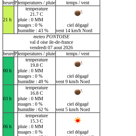
heure
P
temperatures / pluie
temps / vent
temperature
21.7 C
21 h
pluie : 0 MM
nuages : 0 %
ciel dégagé
humidite : 43 %
vent 14 km/h Nord
meteo PONTOISE
val d oise ile-de-france
vendredi 07 aout 2026
heure
P
temperatures / pluie
temps / vent
temperature
19.8 C
00 h
pluie : 0 MM
nuages : 0 %
ciel dégagé
humidite : 49 %
vent 9 km/h Nord
temperature
16.8 C
03 h
pluie : 0 MM
nuages : 0 %
ciel dégagé
humidite : 62 %
vent 5 km/h Nord
temperature
15.3 C
06 h
pluie : 0 MM
nuages : 0 %
ciel dégagé