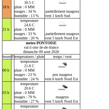
30.5 C
18 h
pluie : 0 MM
nuages : 34 %
partiellement nuageux
humidite : 13 %
vent 1 km/h Sud
temperature
24.6 C
21 h
pluie : 0 MM
nuages : 33 %
partiellement nuageux
humidite : 20 %
vent 5 km/h Nord Est
meteo PONTOISE
val d oise ile-de-france
dimanche 09 aout 2026
heure
P
temperatures / pluie
temps / vent
temperature
21.8 C
00 h
pluie : 0 MM
nuages : 23 %
peu nuageux
humidite : 24 %
vent 6 km/h Nord Est
temperature
20.6 C
03 h
pluie : 0 MM
nuages : 79 %
nuageux
humidite : 27 %
vent 5 km/h Nord Est
temperature