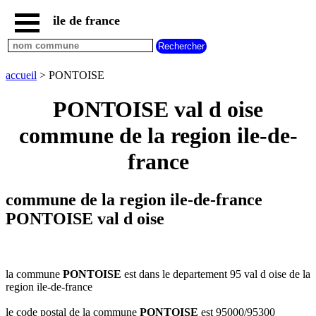
ile de france
accueil
paris
communes
accueil
> PONTOISE
essonne
PONTOISE val d oise
communes
hauts
commune de la region ile-de-
de
seine
france
communes
seine
et
commune de la region ile-de-france
marne
PONTOISE val d oise
communes
seine
saint
denis
la commune
PONTOISE
est dans le departement 95 val d oise de la
communes
region ile-de-france
val
d
le code postal de la commune
PONTOISE
est 95000/95300
oise