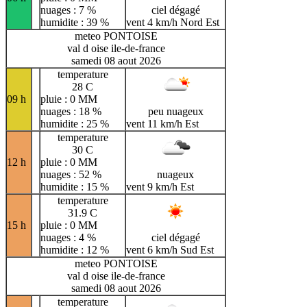
nuages : 7 %
ciel dégagé
humidite : 39 %
vent 4 km/h Nord Est
meteo PONTOISE
val d oise ile-de-france
samedi 08 aout 2026
temperature
28 C
09 h
pluie : 0 MM
nuages : 18 %
peu nuageux
humidite : 25 %
vent 11 km/h Est
temperature
30 C
12 h
pluie : 0 MM
nuages : 52 %
nuageux
humidite : 15 %
vent 9 km/h Est
temperature
31.9 C
15 h
pluie : 0 MM
nuages : 4 %
ciel dégagé
humidite : 12 %
vent 6 km/h Sud Est
meteo PONTOISE
val d oise ile-de-france
samedi 08 aout 2026
temperature