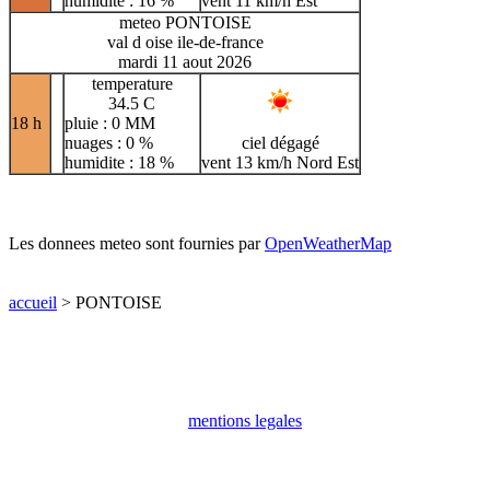
humidite : 16 %
vent 11 km/h Est
meteo PONTOISE
val d oise ile-de-france
mardi 11 aout 2026
temperature
34.5 C
18 h
pluie : 0 MM
nuages : 0 %
ciel dégagé
humidite : 18 %
vent 13 km/h Nord Est
Les donnees meteo sont fournies par
OpenWeatherMap
accueil
> PONTOISE
mentions legales