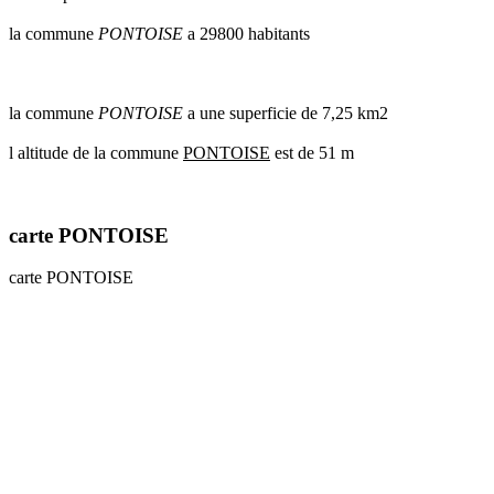
communes
la commune
PONTOISE
a 29800 habitants
val
de
marne
communes
la commune
PONTOISE
a une superficie de 7,25 km2
yvelines
l altitude de la commune
PONTOISE
est de 51 m
radar
pluie
carte PONTOISE
carte PONTOISE