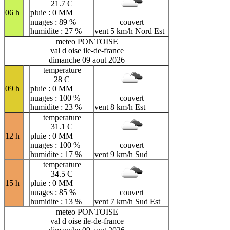
21.7 C
06 h
pluie : 0 MM
nuages : 89 %
couvert
humidite : 27 %
vent 5 km/h Nord Est
meteo PONTOISE
val d oise ile-de-france
dimanche 09 aout 2026
temperature
28 C
09 h
pluie : 0 MM
nuages : 100 %
couvert
humidite : 23 %
vent 8 km/h Est
temperature
31.1 C
12 h
pluie : 0 MM
nuages : 100 %
couvert
humidite : 17 %
vent 9 km/h Sud
temperature
34.5 C
15 h
pluie : 0 MM
nuages : 85 %
couvert
humidite : 13 %
vent 7 km/h Sud Est
meteo PONTOISE
val d oise ile-de-france