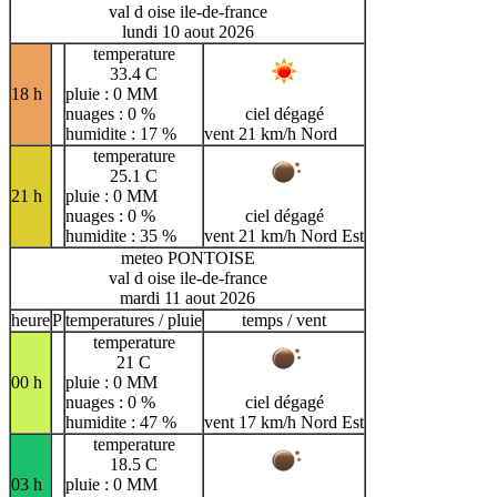
val d oise ile-de-france
lundi 10 aout 2026
temperature
33.4 C
18 h
pluie : 0 MM
nuages : 0 %
ciel dégagé
humidite : 17 %
vent 21 km/h Nord
temperature
25.1 C
21 h
pluie : 0 MM
nuages : 0 %
ciel dégagé
humidite : 35 %
vent 21 km/h Nord Est
meteo PONTOISE
val d oise ile-de-france
mardi 11 aout 2026
heure
P
temperatures / pluie
temps / vent
temperature
21 C
00 h
pluie : 0 MM
nuages : 0 %
ciel dégagé
humidite : 47 %
vent 17 km/h Nord Est
temperature
18.5 C
03 h
pluie : 0 MM