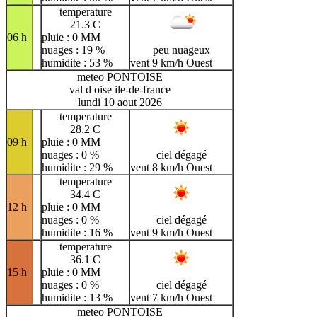
temperature
21.3 C
06 h
pluie : 0 MM
nuages : 19 %
peu nuageux
humidite : 53 %
vent 9 km/h Ouest
meteo PONTOISE
val d oise ile-de-france
lundi 10 aout 2026
temperature
28.2 C
09 h
pluie : 0 MM
nuages : 0 %
ciel dégagé
humidite : 29 %
vent 8 km/h Ouest
temperature
34.4 C
12 h
pluie : 0 MM
nuages : 0 %
ciel dégagé
humidite : 16 %
vent 9 km/h Ouest
temperature
36.1 C
15 h
pluie : 0 MM
nuages : 0 %
ciel dégagé
humidite : 13 %
vent 7 km/h Ouest
meteo PONTOISE