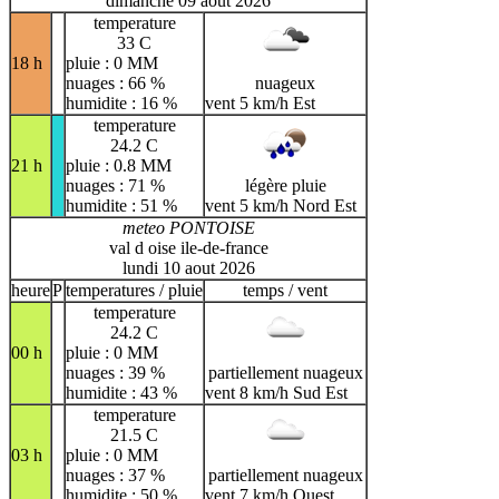
dimanche 09 aout 2026
temperature
33 C
18 h
pluie : 0 MM
nuages : 66 %
nuageux
humidite : 16 %
vent 5 km/h Est
temperature
24.2 C
21 h
pluie : 0.8 MM
nuages : 71 %
légère pluie
humidite : 51 %
vent 5 km/h Nord Est
meteo PONTOISE
val d oise ile-de-france
lundi 10 aout 2026
heure
P
temperatures / pluie
temps / vent
temperature
24.2 C
00 h
pluie : 0 MM
nuages : 39 %
partiellement nuageux
humidite : 43 %
vent 8 km/h Sud Est
temperature
21.5 C
03 h
pluie : 0 MM
nuages : 37 %
partiellement nuageux
humidite : 50 %
vent 7 km/h Ouest