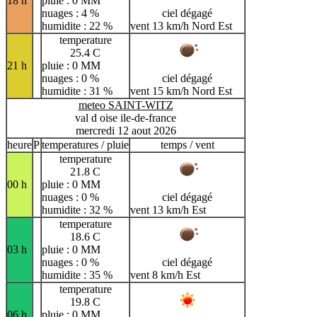
18 h
pluie : 0 MM
nuages : 4 %
ciel dégagé
humidite : 22 %
vent 13 km/h Nord Est
temperature
25.4 C
21 h
pluie : 0 MM
nuages : 0 %
ciel dégagé
humidite : 31 %
vent 15 km/h Nord Est
meteo SAINT-WITZ
val d oise ile-de-france
mercredi 12 aout 2026
heure
P
temperatures / pluie
temps / vent
temperature
21.8 C
00 h
pluie : 0 MM
nuages : 0 %
ciel dégagé
humidite : 32 %
vent 13 km/h Est
temperature
18.6 C
03 h
pluie : 0 MM
nuages : 0 %
ciel dégagé
humidite : 35 %
vent 8 km/h Est
temperature
19.8 C
06 h
pluie : 0 MM