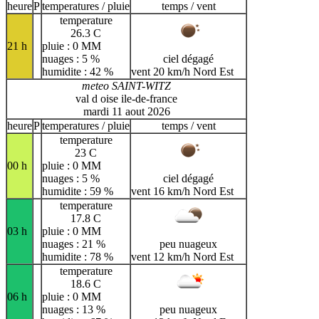
heure
P
temperatures / pluie
temps / vent
temperature
26.3 C
21 h
pluie : 0 MM
nuages : 5 %
ciel dégagé
humidite : 42 %
vent 20 km/h Nord Est
meteo SAINT-WITZ
val d oise ile-de-france
mardi 11 aout 2026
heure
P
temperatures / pluie
temps / vent
temperature
23 C
00 h
pluie : 0 MM
nuages : 5 %
ciel dégagé
humidite : 59 %
vent 16 km/h Nord Est
temperature
17.8 C
03 h
pluie : 0 MM
nuages : 21 %
peu nuageux
humidite : 78 %
vent 12 km/h Nord Est
temperature
18.6 C
06 h
pluie : 0 MM
nuages : 13 %
peu nuageux