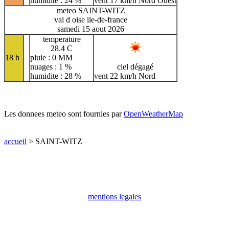
humidite : 24 %
vent 17 km/h Nord Ouest
meteo SAINT-WITZ
val d oise ile-de-france
samedi 15 aout 2026
temperature
28.4 C
18 h
pluie : 0 MM
nuages : 1 %
ciel dégagé
humidite : 28 %
vent 22 km/h Nord
Les donnees meteo sont fournies par
OpenWeatherMap
accueil
> SAINT-WITZ
mentions legales