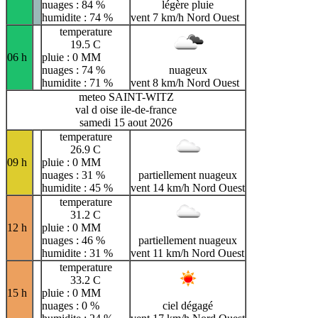
nuages : 84 %
légère pluie
humidite : 74 %
vent 7 km/h Nord Ouest
temperature
19.5 C
06 h
pluie : 0 MM
nuages : 74 %
nuageux
humidite : 71 %
vent 8 km/h Nord Ouest
meteo SAINT-WITZ
val d oise ile-de-france
samedi 15 aout 2026
temperature
26.9 C
09 h
pluie : 0 MM
nuages : 31 %
partiellement nuageux
humidite : 45 %
vent 14 km/h Nord Ouest
temperature
31.2 C
12 h
pluie : 0 MM
nuages : 46 %
partiellement nuageux
humidite : 31 %
vent 11 km/h Nord Ouest
temperature
33.2 C
15 h
pluie : 0 MM
nuages : 0 %
ciel dégagé