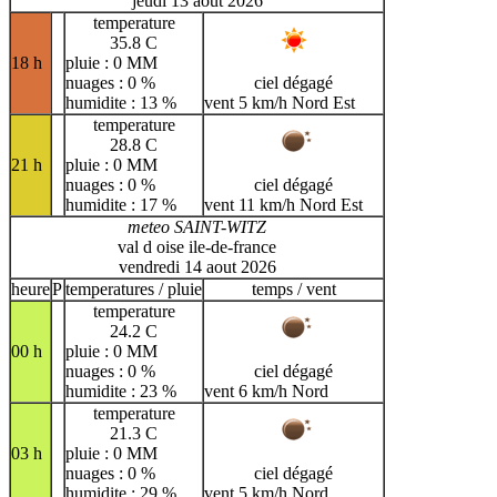
jeudi 13 aout 2026
temperature
35.8 C
18 h
pluie : 0 MM
nuages : 0 %
ciel dégagé
humidite : 13 %
vent 5 km/h Nord Est
temperature
28.8 C
21 h
pluie : 0 MM
nuages : 0 %
ciel dégagé
humidite : 17 %
vent 11 km/h Nord Est
meteo SAINT-WITZ
val d oise ile-de-france
vendredi 14 aout 2026
heure
P
temperatures / pluie
temps / vent
temperature
24.2 C
00 h
pluie : 0 MM
nuages : 0 %
ciel dégagé
humidite : 23 %
vent 6 km/h Nord
temperature
21.3 C
03 h
pluie : 0 MM
nuages : 0 %
ciel dégagé
humidite : 29 %
vent 5 km/h Nord