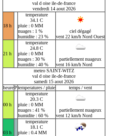
val d oise ile-de-france
vendredi 14 aout 2026
temperature
34.1 C
18 h
pluie : 0 MM
nuages : 1 %
ciel dégagé
humidite : 23 %
vent 22 km/h Nord Ouest
temperature
24.8 C
21 h
pluie : 0 MM
nuages : 30 %
partiellement nuageux
humidite : 40 %
vent 16 km/h Nord
meteo SAINT-WITZ
val d oise ile-de-france
samedi 15 aout 2026
heure
P
temperatures / pluie
temps / vent
temperature
20.3 C
00 h
pluie : 0 MM
nuages : 41 %
partiellement nuageux
humidite : 60 %
vent 12 km/h Nord
temperature
18.1 C
03 h
pluie : 0.4 MM