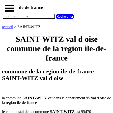
ile de france
accueil
paris
communes
accueil
> SAINT-WITZ
essonne
SAINT-WITZ val d oise
communes
hauts
commune de la region ile-de-
de
seine
france
communes
seine
et
commune de la region ile-de-france
marne
SAINT-WITZ val d oise
communes
seine
saint
denis
la commune
SAINT-WITZ
est dans le departement 95 val d oise de
communes
la region ile-de-france
val
d
le code postal de la commune
SAINT-WITZ
est 95470
oise