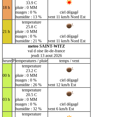
33.9 C
18 h
pluie : 0 MM
nuages : 0 %
ciel dégagé
humidite : 13 %
vent 11 km/h Nord Est
temperature
25.8 C
21 h
pluie : 0 MM
nuages : 0 %
ciel dégagé
humidite : 21 %
vent 11 km/h Nord Est
meteo SAINT-WITZ
val d oise ile-de-france
jeudi 13 aout 2026
heure
P
temperatures / pluie
temps / vent
temperature
23.2 C
00 h
pluie : 0 MM
nuages : 0 %
ciel dégagé
humidite : 26 %
vent 12 km/h Est
temperature
20.5 C
03 h
pluie : 0 MM
nuages : 0 %
ciel dégagé
humidite : 32 %
vent 6 km/h Est
temperature