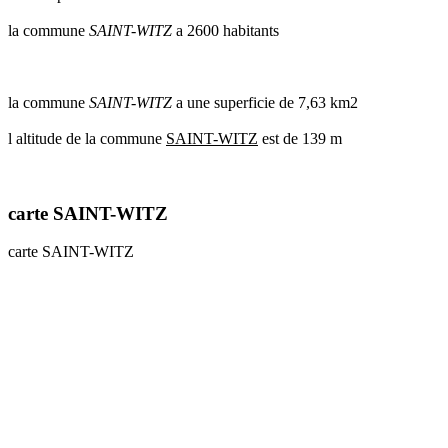
communes
la commune
SAINT-WITZ
a 2600 habitants
val
de
marne
communes
la commune
SAINT-WITZ
a une superficie de 7,63 km2
yvelines
l altitude de la commune
SAINT-WITZ
est de 139 m
radar
pluie
carte SAINT-WITZ
carte SAINT-WITZ