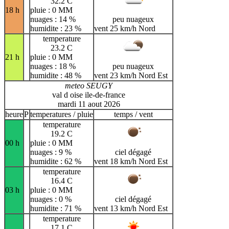
32.2 C
18 h
pluie : 0 MM
nuages : 14 %
peu nuageux
humidite : 23 %
vent 25 km/h Nord
temperature
23.2 C
21 h
pluie : 0 MM
nuages : 18 %
peu nuageux
humidite : 48 %
vent 23 km/h Nord Est
meteo SEUGY
val d oise ile-de-france
mardi 11 aout 2026
heure
P
temperatures / pluie
temps / vent
temperature
19.2 C
00 h
pluie : 0 MM
nuages : 9 %
ciel dégagé
humidite : 62 %
vent 18 km/h Nord Est
temperature
16.4 C
03 h
pluie : 0 MM
nuages : 0 %
ciel dégagé
humidite : 71 %
vent 13 km/h Nord Est
temperature
17.1 C