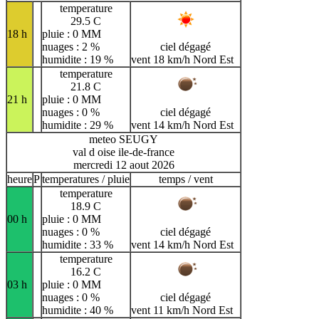
temperature
29.5 C
18 h
pluie : 0 MM
nuages : 2 %
ciel dégagé
humidite : 19 %
vent 18 km/h Nord Est
temperature
21.8 C
21 h
pluie : 0 MM
nuages : 0 %
ciel dégagé
humidite : 29 %
vent 14 km/h Nord Est
meteo SEUGY
val d oise ile-de-france
mercredi 12 aout 2026
heure
P
temperatures / pluie
temps / vent
temperature
18.9 C
00 h
pluie : 0 MM
nuages : 0 %
ciel dégagé
humidite : 33 %
vent 14 km/h Nord Est
temperature
16.2 C
03 h
pluie : 0 MM
nuages : 0 %
ciel dégagé
humidite : 40 %
vent 11 km/h Nord Est