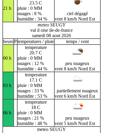
23.5 C
21 h
pluie : 0 MM
nuages : 8 %
ciel dégagé
humidite : 34 %
vent 8 km/h Nord Est
meteo SEUGY
val d oise ile-de-france
samedi 08 aout 2026
heure
P
temperatures / pluie
temps / vent
temperature
20.7 C
00 h
pluie : 0 MM
nuages : 12 %
peu nuageux
humidite : 44 %
vent 8 km/h Nord Est
temperature
17.1 C
03 h
pluie : 0 MM
nuages : 33 %
partiellement nuageux
humidite : 53 %
vent 6 km/h Nord Est
temperature
18 C
06 h
pluie : 0 MM
nuages : 21 %
peu nuageux
humidite : 48 %
vent 5 km/h Nord Est
meteo SEUGY