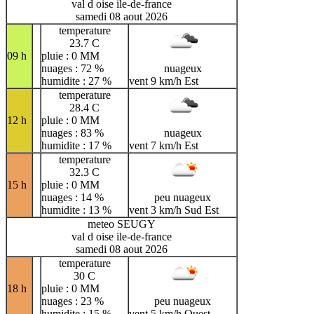
val d oise ile-de-france
samedi 08 aout 2026
temperature
23.7 C
09 h
pluie : 0 MM
nuages : 72 %
nuageux
humidite : 27 %
vent 9 km/h Est
temperature
28.4 C
12 h
pluie : 0 MM
nuages : 83 %
nuageux
humidite : 17 %
vent 7 km/h Est
temperature
32.3 C
15 h
pluie : 0 MM
nuages : 14 %
peu nuageux
humidite : 13 %
vent 3 km/h Sud Est
meteo SEUGY
val d oise ile-de-france
samedi 08 aout 2026
temperature
30 C
18 h
pluie : 0 MM
nuages : 23 %
peu nuageux
humidite : 15 %
vent 5 km/h Ouest