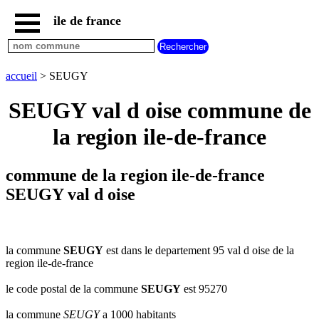
ile de france
accueil
paris
communes
accueil
> SEUGY
essonne
SEUGY val d oise commune de
communes
hauts
la region ile-de-france
de
seine
communes
commune de la region ile-de-france
seine
et
SEUGY val d oise
marne
communes
seine
saint
la commune
SEUGY
est dans le departement 95 val d oise de la
denis
region ile-de-france
communes
le code postal de la commune
SEUGY
est 95270
val
d
la commune
SEUGY
a 1000 habitants
oise