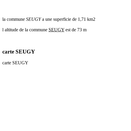
communes
val
de
la commune
SEUGY
a une superficie de 1,71 km2
marne
communes
l altitude de la commune
SEUGY
est de 73 m
yvelines
radar
pluie
carte SEUGY
carte SEUGY