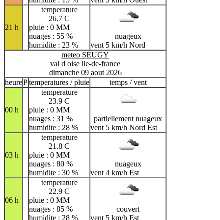
temperature
26.7 C
21 h
pluie : 0 MM
nuages : 55 %
nuageux
humidite : 23 %
vent 5 km/h Nord
meteo SEUGY
val d oise ile-de-france
dimanche 09 aout 2026
heure
P
temperatures / pluie
temps / vent
temperature
23.9 C
00 h
pluie : 0 MM
nuages : 31 %
partiellement nuageux
humidite : 28 %
vent 5 km/h Nord Est
temperature
21.8 C
03 h
pluie : 0 MM
nuages : 80 %
nuageux
humidite : 30 %
vent 4 km/h Est
temperature
22.9 C
06 h
pluie : 0 MM
nuages : 85 %
couvert
humidite : 28 %
vent 5 km/h Est