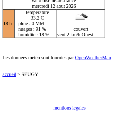
val d oise ile-de-france
mercredi 12 aout 2026
temperature
33.2 C
18 h
pluie : 0 MM
nuages : 91 %
couvert
humidite : 18 %
vent 2 km/h Ouest
Les donnees meteo sont fournies par
OpenWeatherMap
accueil
> SEUGY
mentions legales