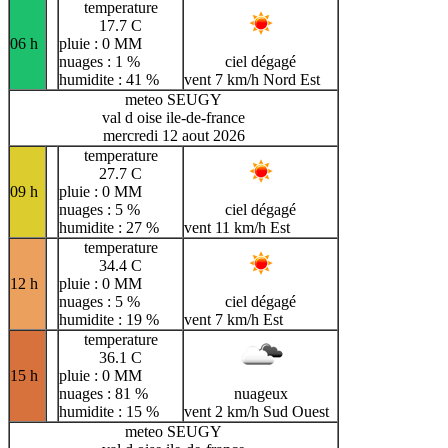
temperature
17.7 C
06 h
pluie : 0 MM
nuages : 1 %
ciel dégagé
humidite : 41 %
vent 7 km/h Nord Est
meteo SEUGY
val d oise ile-de-france
mercredi 12 aout 2026
temperature
27.7 C
09 h
pluie : 0 MM
nuages : 5 %
ciel dégagé
humidite : 27 %
vent 11 km/h Est
temperature
34.4 C
12 h
pluie : 0 MM
nuages : 5 %
ciel dégagé
humidite : 19 %
vent 7 km/h Est
temperature
36.1 C
15 h
pluie : 0 MM
nuages : 81 %
nuageux
humidite : 15 %
vent 2 km/h Sud Ouest
meteo SEUGY