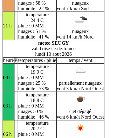
nuages : 58 %
nuageux
humidite : 22 %
vent 7 km/h Sud
temperature
24.4 C
21 h
pluie : 0 MM
nuages : 51 %
nuageux
humidite : 41 %
vent 14 km/h Nord
meteo SEUGY
val d oise ile-de-france
lundi 10 aout 2026
heure
P
temperatures / pluie
temps / vent
temperature
19.9 C
00 h
pluie : 0 MM
nuages : 25 %
partiellement nuageux
humidite : 53 %
vent 3 km/h Nord Ouest
temperature
18.8 C
03 h
pluie : 0 MM
nuages : 0 %
ciel dégagé
humidite : 46 %
vent 6 km/h Nord Ouest
temperature
20.7 C
06 h
pluie : 0 MM