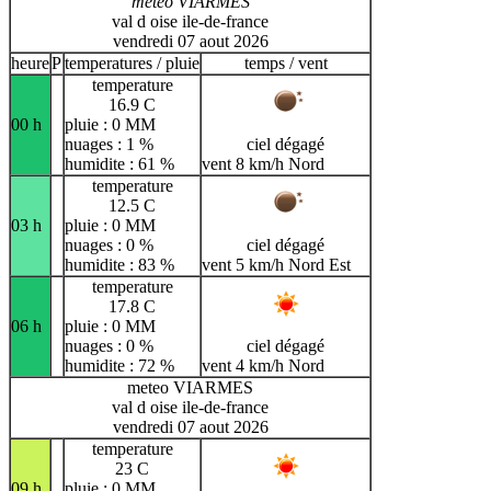
meteo VIARMES
val d oise ile-de-france
vendredi 07 aout 2026
heure
P
temperatures / pluie
temps / vent
temperature
16.9 C
00 h
pluie : 0 MM
nuages : 1 %
ciel dégagé
humidite : 61 %
vent 8 km/h Nord
temperature
12.5 C
03 h
pluie : 0 MM
nuages : 0 %
ciel dégagé
humidite : 83 %
vent 5 km/h Nord Est
temperature
17.8 C
06 h
pluie : 0 MM
nuages : 0 %
ciel dégagé
humidite : 72 %
vent 4 km/h Nord
meteo VIARMES
val d oise ile-de-france
vendredi 07 aout 2026
temperature
23 C
09 h
pluie : 0 MM