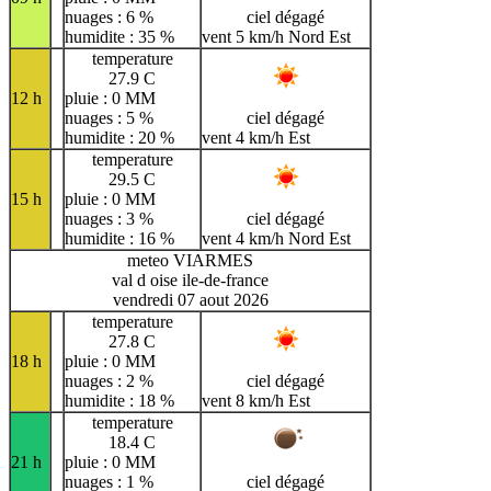
nuages : 6 %
ciel dégagé
humidite : 35 %
vent 5 km/h Nord Est
temperature
27.9 C
12 h
pluie : 0 MM
nuages : 5 %
ciel dégagé
humidite : 20 %
vent 4 km/h Est
temperature
29.5 C
15 h
pluie : 0 MM
nuages : 3 %
ciel dégagé
humidite : 16 %
vent 4 km/h Nord Est
meteo VIARMES
val d oise ile-de-france
vendredi 07 aout 2026
temperature
27.8 C
18 h
pluie : 0 MM
nuages : 2 %
ciel dégagé
humidite : 18 %
vent 8 km/h Est
temperature
18.4 C
21 h
pluie : 0 MM
nuages : 1 %
ciel dégagé