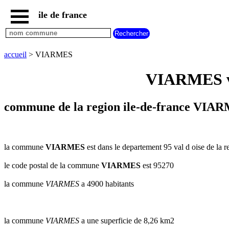
ile de france
accueil
paris
communes
accueil
> VIARMES
essonne
VIARMES val
communes
hauts
de
seine
commune de la region ile-de-france VIARM
communes
seine
et
marne
la commune
VIARMES
est dans le departement 95 val d oise de la r
communes
le code postal de la commune
VIARMES
est 95270
seine
saint
la commune
VIARMES
a 4900 habitants
denis
communes
val
d
la commune
VIARMES
a une superficie de 8,26 km2
oise