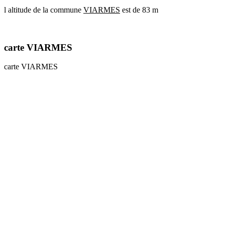
l altitude de la commune
VIARMES
est de 83 m
communes
val
de
marne
carte VIARMES
communes
yvelines
carte VIARMES
radar
pluie