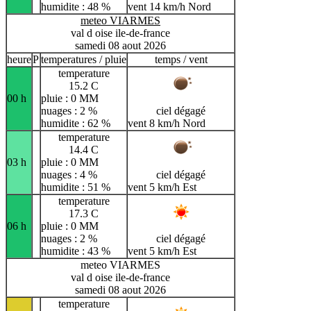
humidite : 48 %
vent 14 km/h Nord
meteo VIARMES
val d oise ile-de-france
samedi 08 aout 2026
heure
P
temperatures / pluie
temps / vent
temperature
15.2 C
00 h
pluie : 0 MM
nuages : 2 %
ciel dégagé
humidite : 62 %
vent 8 km/h Nord
temperature
14.4 C
03 h
pluie : 0 MM
nuages : 4 %
ciel dégagé
humidite : 51 %
vent 5 km/h Est
temperature
17.3 C
06 h
pluie : 0 MM
nuages : 2 %
ciel dégagé
humidite : 43 %
vent 5 km/h Est
meteo VIARMES
val d oise ile-de-france
samedi 08 aout 2026
temperature