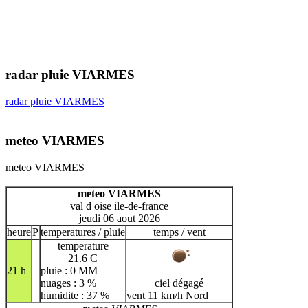
radar pluie VIARMES
radar pluie VIARMES
meteo VIARMES
meteo VIARMES
meteo VIARMES
val d oise ile-de-france
jeudi 06 aout 2026
heure
P
temperatures / pluie
temps / vent
temperature
21.6 C
21 h
pluie : 0 MM
nuages : 3 %
ciel dégagé
humidite : 37 %
vent 11 km/h Nord