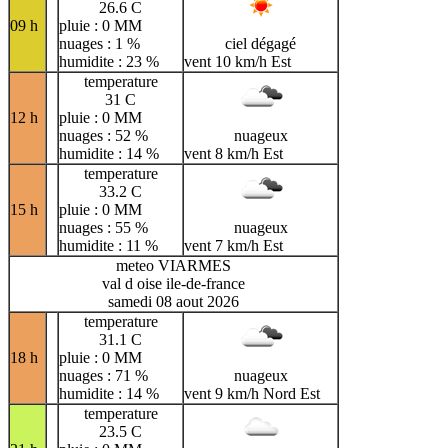
26.6 C
09 h
pluie : 0 MM
nuages : 1 %
ciel dégagé
humidite : 23 %
vent 10 km/h Est
temperature
31 C
12 h
pluie : 0 MM
nuages : 52 %
nuageux
humidite : 14 %
vent 8 km/h Est
temperature
33.2 C
15 h
pluie : 0 MM
nuages : 55 %
nuageux
humidite : 11 %
vent 7 km/h Est
meteo VIARMES
val d oise ile-de-france
samedi 08 aout 2026
temperature
31.1 C
18 h
pluie : 0 MM
nuages : 71 %
nuageux
humidite : 14 %
vent 9 km/h Nord Est
temperature
23.5 C