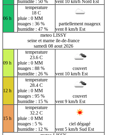
humidite : 50 %
vent 10 km/h Nord Est
temperature
18 C
06 h
pluie : 0 MM
nuages : 36 %
partiellement nuageux
humidite : 47 %
vent 8 km/h Est
meteo LISSY
seine et marne ile-de-france
samedi 08 aout 2026
temperature
23.6 C
09 h
pluie : 0 MM
nuages : 88 %
couvert
humidite : 26 %
vent 10 km/h Est
temperature
28.4 C
12 h
pluie : 0 MM
nuages : 95 %
couvert
humidite : 15 %
vent 9 km/h Est
temperature
32.2 C
15 h
pluie : 0 MM
nuages : 5 %
ciel dégagé
humidite : 12 %
vent 5 km/h Sud Est