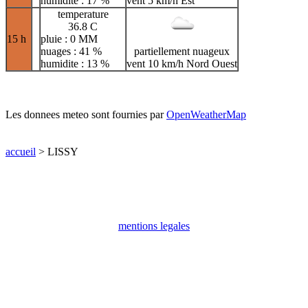
humidite : 17 %
vent 5 km/h Est
temperature
36.8 C
15 h
pluie : 0 MM
nuages : 41 %
partiellement nuageux
humidite : 13 %
vent 10 km/h Nord Ouest
Les donnees meteo sont fournies par
OpenWeatherMap
accueil
> LISSY
mentions legales