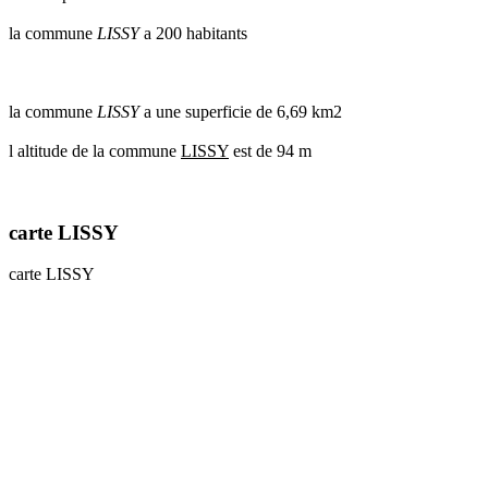
communes
la commune
LISSY
a 200 habitants
val
de
marne
communes
la commune
LISSY
a une superficie de 6,69 km2
yvelines
l altitude de la commune
LISSY
est de 94 m
radar
pluie
carte LISSY
carte LISSY