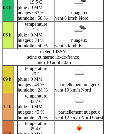
19.5 C
03 h
pluie : 0 MM
nuages : 67 %
nuageux
humidite : 58 %
vent 8 km/h Nord
temperature
21 C
06 h
pluie : 0 MM
nuages : 74 %
nuageux
humidite : 50 %
vent 5 km/h Est
meteo LISSY
seine et marne ile-de-france
lundi 10 aout 2026
temperature
29 C
09 h
pluie : 0 MM
nuages : 49 %
partiellement nuageux
humidite : 24 %
vent 10 km/h Nord
temperature
33.7 C
12 h
pluie : 0 MM
nuages : 45 %
partiellement nuageux
humidite : 20 %
vent 12 km/h Nord Ouest
temperature
35.4 C