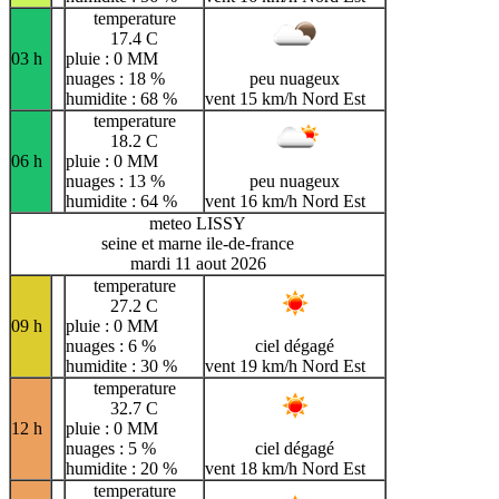
temperature
17.4 C
03 h
pluie : 0 MM
nuages : 18 %
peu nuageux
humidite : 68 %
vent 15 km/h Nord Est
temperature
18.2 C
06 h
pluie : 0 MM
nuages : 13 %
peu nuageux
humidite : 64 %
vent 16 km/h Nord Est
meteo LISSY
seine et marne ile-de-france
mardi 11 aout 2026
temperature
27.2 C
09 h
pluie : 0 MM
nuages : 6 %
ciel dégagé
humidite : 30 %
vent 19 km/h Nord Est
temperature
32.7 C
12 h
pluie : 0 MM
nuages : 5 %
ciel dégagé
humidite : 20 %
vent 18 km/h Nord Est
temperature