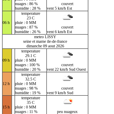
nuages : 86 %
couvert
humidite : 28 %
vent 5 km/h Est
temperature
23 C
06 h
pluie : 0 MM
nuages : 87 %
couvert
humidite : 26 %
vent 6 km/h Est
meteo LISSY
seine et marne ile-de-france
dimanche 09 aout 2026
temperature
29.1 C
09 h
pluie : 0 MM
nuages : 100 %
couvert
humidite : 20 %
vent 22 km/h Sud Ouest
temperature
32.5 C
12 h
pluie : 0 MM
nuages : 98 %
couvert
humidite : 19 %
vent 9 km/h Sud
temperature
35 C
15 h
pluie : 0 MM
nuages : 11 %
peu nuageux