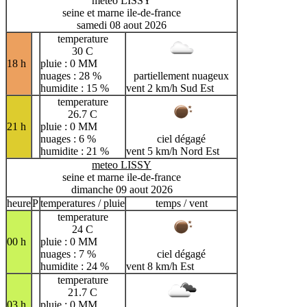
meteo LISSY
seine et marne ile-de-france
samedi 08 aout 2026
temperature
30 C
18 h
pluie : 0 MM
nuages : 28 %
partiellement nuageux
humidite : 15 %
vent 2 km/h Sud Est
temperature
26.7 C
21 h
pluie : 0 MM
nuages : 6 %
ciel dégagé
humidite : 21 %
vent 5 km/h Nord Est
meteo LISSY
seine et marne ile-de-france
dimanche 09 aout 2026
heure
P
temperatures / pluie
temps / vent
temperature
24 C
00 h
pluie : 0 MM
nuages : 7 %
ciel dégagé
humidite : 24 %
vent 8 km/h Est
temperature
21.7 C
03 h
pluie : 0 MM