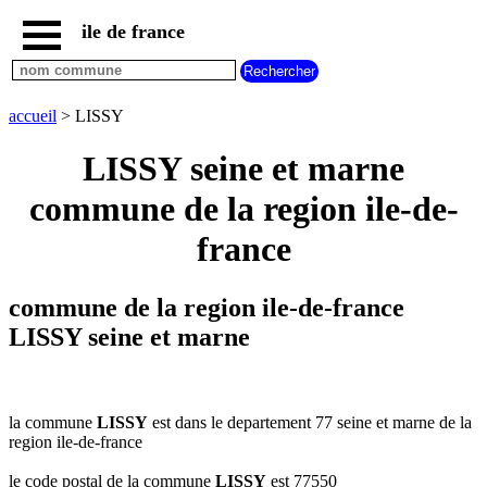
ile de france
accueil
paris
communes
accueil
> LISSY
essonne
LISSY seine et marne
communes
hauts
commune de la region ile-de-
de
seine
france
communes
seine
et
commune de la region ile-de-france
marne
LISSY seine et marne
communes
seine
saint
denis
la commune
LISSY
est dans le departement 77 seine et marne de la
communes
region ile-de-france
val
d
le code postal de la commune
LISSY
est 77550
oise