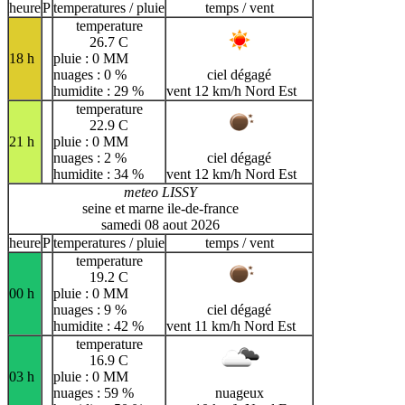
heure
P
temperatures / pluie
temps / vent
temperature
26.7 C
18 h
pluie : 0 MM
nuages : 0 %
ciel dégagé
humidite : 29 %
vent 12 km/h Nord Est
temperature
22.9 C
21 h
pluie : 0 MM
nuages : 2 %
ciel dégagé
humidite : 34 %
vent 12 km/h Nord Est
meteo LISSY
seine et marne ile-de-france
samedi 08 aout 2026
heure
P
temperatures / pluie
temps / vent
temperature
19.2 C
00 h
pluie : 0 MM
nuages : 9 %
ciel dégagé
humidite : 42 %
vent 11 km/h Nord Est
temperature
16.9 C
03 h
pluie : 0 MM
nuages : 59 %
nuageux