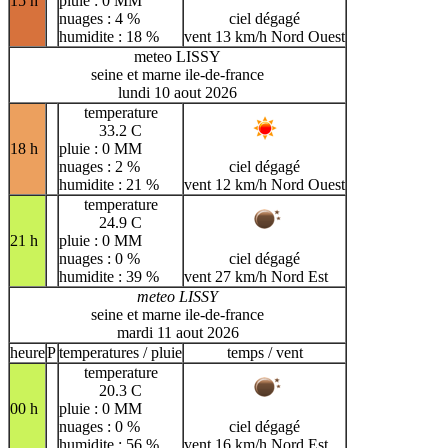
15 h
pluie : 0 MM
nuages : 4 %
ciel dégagé
humidite : 18 %
vent 13 km/h Nord Ouest
meteo LISSY
seine et marne ile-de-france
lundi 10 aout 2026
temperature
33.2 C
18 h
pluie : 0 MM
nuages : 2 %
ciel dégagé
humidite : 21 %
vent 12 km/h Nord Ouest
temperature
24.9 C
21 h
pluie : 0 MM
nuages : 0 %
ciel dégagé
humidite : 39 %
vent 27 km/h Nord Est
meteo LISSY
seine et marne ile-de-france
mardi 11 aout 2026
heure
P
temperatures / pluie
temps / vent
temperature
20.3 C
00 h
pluie : 0 MM
nuages : 0 %
ciel dégagé
humidite : 56 %
vent 16 km/h Nord Est