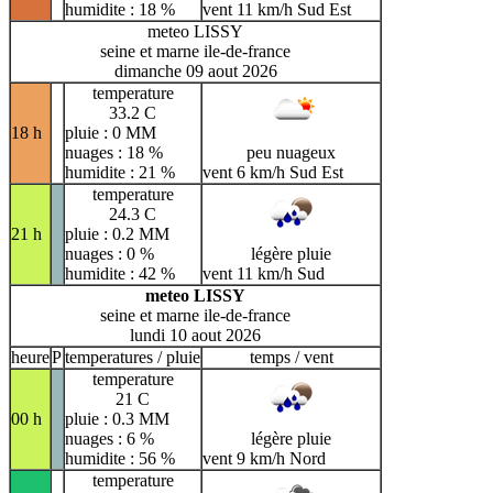
humidite : 18 %
vent 11 km/h Sud Est
meteo LISSY
seine et marne ile-de-france
dimanche 09 aout 2026
temperature
33.2 C
18 h
pluie : 0 MM
nuages : 18 %
peu nuageux
humidite : 21 %
vent 6 km/h Sud Est
temperature
24.3 C
21 h
pluie : 0.2 MM
nuages : 0 %
légère pluie
humidite : 42 %
vent 11 km/h Sud
meteo LISSY
seine et marne ile-de-france
lundi 10 aout 2026
heure
P
temperatures / pluie
temps / vent
temperature
21 C
00 h
pluie : 0.3 MM
nuages : 6 %
légère pluie
humidite : 56 %
vent 9 km/h Nord
temperature